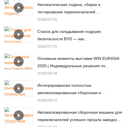
Автоматическая подача, сборка и
тестирование переключателей.
Автоматизированная сборочная машина.
2026
07
15
Станок для складывания подушек
безопасности BYD — как
автоматизированное производство
2026
07
15
обеспечивает пассивную безопасность.
Основные моменты выставки WIN EURASIA
2026 | Индивидуальные решения по
автоматизации для электроники,
2026
06
18
автомобильной, медицинской и моторной
Интегрированная полностью
промышленности
автоматизированная сборочная и
испытательная линия для нестандартных
2026
06
12
микромоторов.
Автоматизированная сборочная машина для
переключателей успешно прошла заводские
приемочные испытания (FAT) у турецкого