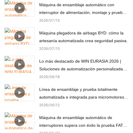
Máquina de ensamblaje automático con
interruptor de alimentación, montaje y prueba
automáticos
2026
07
15
Máquina plegadora de airbags BYD: cómo la
artesanía automatizada crea seguridad pasiva.
2026
07
15
Lo más destacado de WIN EURASIA 2026 |
Soluciones de automatización personalizadas
para electrónica, automoción, medicina y
2026
06
18
motores
Línea de ensamblaje y prueba totalmente
automatizada e integrada para micromotores
(componentes no estándar)
2026
06
12
Máquina de ensamblaje automático de
interruptores supera con éxito la prueba FAT
del cliente turco