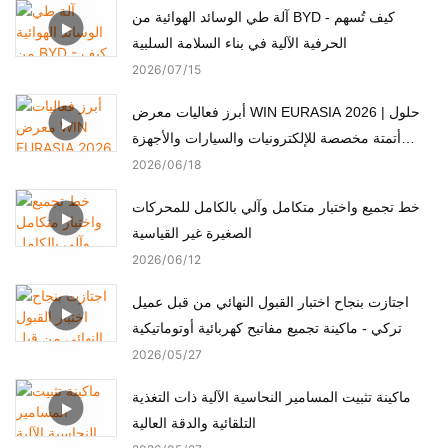
آلة طي الوسائد الهوائية من BYD - كيف تُسهم
الحرفية الآلية في بناء السلامة السلبية
2026
07
15
أبرز فعاليات معرض WIN EURASIA 2026 | حلول
أتمتة مخصصة للإلكترونيات والسيارات والأجهزة
الطبية والمحركات
2026
06
18
خط تجميع واختبار متكامل وآلي بالكامل للمحركات
الصغيرة غير القياسية
2026
06
12
اجتازت بنجاح اختبار القبول النهائي من قبل عميل
تركي - ماكينة تجميع مفاتيح كهربائية أوتوماتيكية
2026
05
27
ماكينة تثبيت المسامير النحاسية الآلية ذات التغذية
التلقائية والدقة العالية