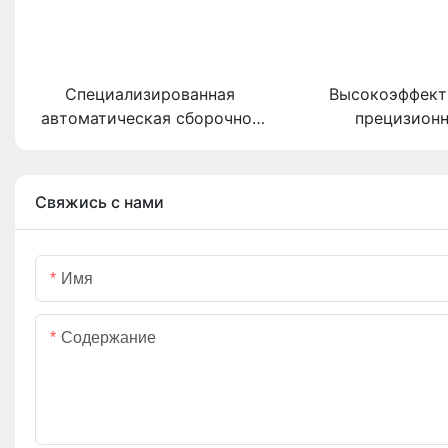
Специализированная
Высокоэффект
автоматическая сборочно-
прецизион
испытательная машина для
автоматизиро
низковольтных
решение для с
электрических
коммутационных 
Свяжись с нами
выключателей
Имя
Содержание