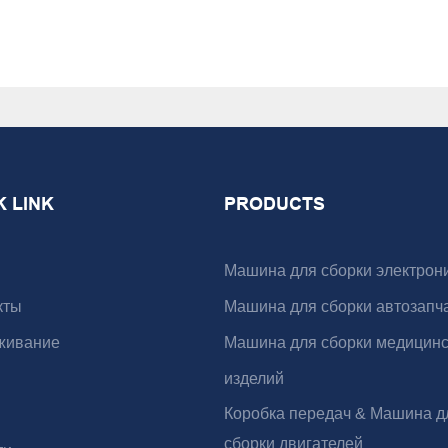
K LINK
PRODUCTS
Машина для сборки электрон
кты
Машина для сборки автозапч
живание
Машина для сборки медицинс
изделий
Коробка передач & Машина д
сборки двигателей