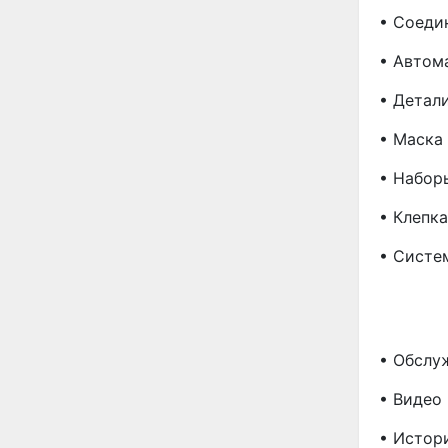
• Соеди
• Автом
• Детал
• Маска
• Набор
• Клепка
• Систе
• Обслу
• Видео
• Истор