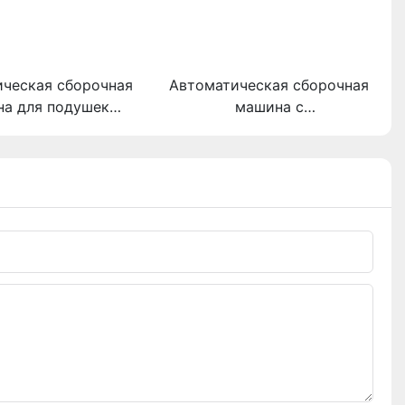
ическая сборочная
Автоматическая сборочная
а для подушек
машина с
езопасности
предохранителями
бильных деталей
промышленных
автомобильных деталей