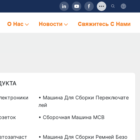
О Нас
Новости
Свяжитесь С Нами
ДУКТА
лектроники
• Машина Для Сборки Переключате
Лей
озеток
• Сборочная Машина MCB
втозапчаст
• Машина Для Сборки Ремней Безо