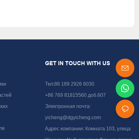
GET IN TOUCH WITH US
ики
Тел:86 189 2926 6030
астей
+86 769 81815560 доб.607
ких
Электронная почта:
yicheng@dgyicheng.com
ля
Адрес компании: Комната 103, улица