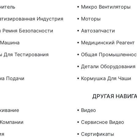
нитель
• Микро Вентиляторы
атизированная Индустрия
• Моторы
и Ремня Безопасности
• Автозапчасти
 Машина
• Медицинский Реагент
ы Для Тестирования
• Общая Промышленнос
• Детали Оборудования
ма Подачи
• Кормушка Для Чаши
ДРУГАЯ НАВИГ
живание
• Видео
 Компании
• Сервисное Видео
ия
• Сертификаты