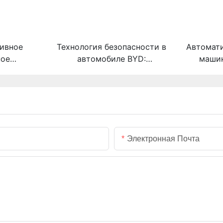
ивное
Технология безопасности в
Автомат
ное
автомобиле BYD:
машин
ванное
устройство для
б
борки
складывания пассивных
автомо
панелей.
подушек безопасности
Электронная Почта