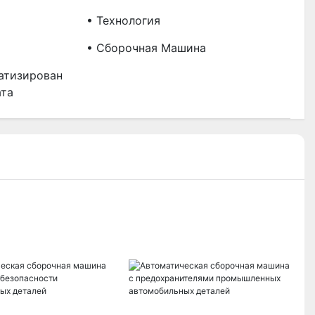
• Технология
• Сборочная Машина
атизирован
ата