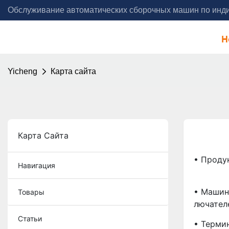
Обслуживание автоматических сборочных машин по инди
года - Yicheng Automation
H
Yicheng
Карта сайта
Карта Сайта
• Проду
Навигация
• Машин
Товары
Лючател
Статьи
• Терми