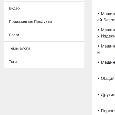
Видео
• Машин
Ей Безо
Производные Продукты
• Машин
Блоги
Х Издел
• Машин
Темы Блоги
Й
Теги
• Машин
• Общая
• Други
• Перек