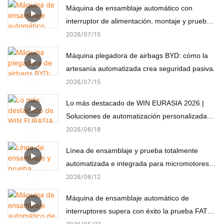
Máquina de ensamblaje automático con
interruptor de alimentación, montaje y prueba
automáticos
2026
07
15
Máquina plegadora de airbags BYD: cómo la
artesanía automatizada crea seguridad pasiva.
2026
07
15
Lo más destacado de WIN EURASIA 2026 |
Soluciones de automatización personalizadas
para electrónica, automoción, medicina y
2026
06
18
motores
Línea de ensamblaje y prueba totalmente
automatizada e integrada para micromotores
(componentes no estándar)
2026
06
12
Máquina de ensamblaje automático de
interruptores supera con éxito la prueba FAT
del cliente turco