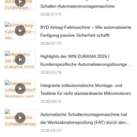
Schalter-Automatenmontagemaschine
2026
07
15
BYD Airbag-Faltmaschine – Wie automatisierte
Fertigung passive Sicherheit schafft
2026
07
15
Highlights der WIN EURASIA 2026 |
Kundenspezifische Automatisierungslösungen
für Elektronik, Automobil, Medizin und Motoren
2026
06
18
Integrierte vollautomatische Montage- und
Testlinie für nicht standardisierte Mikromotoren
2026
06
12
Automatische Schaltermontagemaschine hat
die Werksabnahmeprüfung (FAT) durch den
türkischen Kunden erfolgreich bestanden.
2026
05
27