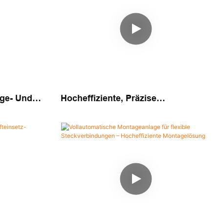
age- Und
Hocheffiziente, Präzise
Für
Automatische Lösung Für Die
Montage Von Schalttafeln