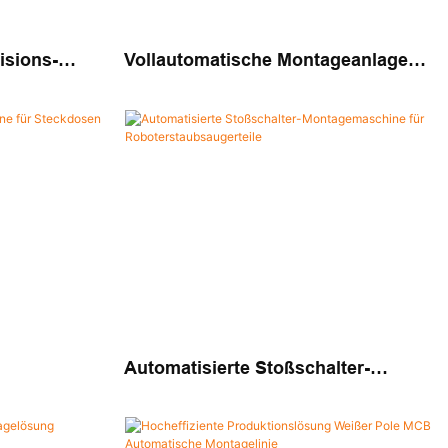
isions-
Vollautomatische Montageanlage
schine
Für Flexible Steckverbindungen –
Hocheffiziente Montagelösung
Automatisierte Stoßschalter-
Steckdosen
Montagemaschine Für
Roboterstaubsaugerteile