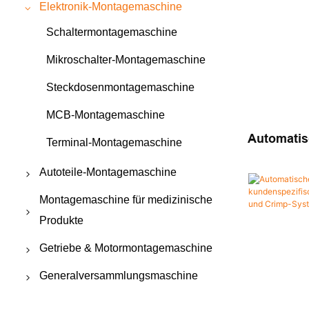
Elektronik-Montagemaschine
Schaltermontagemaschine
Mikroschalter-Montagemaschine
Steckdosenmontagemaschine
MCB-Montagemaschine
Automatis
Terminal-Montagemaschine
Prüfmasch
Autoteile-Montagemaschine
Kundenspe
Niederspa
Sicherheitsgurt-Montagemaschine
Montagemaschine für medizinische
Produkte
Montagemaschine für
Sicherheitsgurtschnallen
Montagemaschine für biologische
Getriebe & Motormontagemaschine
Indikatoren
Montagemaschine für
Motormontagemaschine
Generalversammlungsmaschine
Sicherheitsairbags
Kathetermontagemaschine
Getriebemontagemaschine
Automatische Nietmaschine