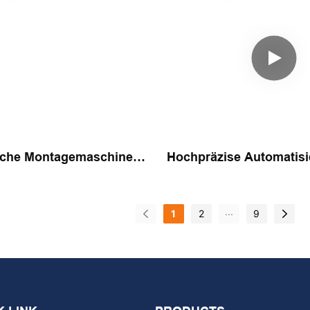
sche Montagemaschinen
Hochpräzise Automatisi
maschinenschalter
Montagelösung Automa
Stifteinsetzmaschine
...
1
2
9