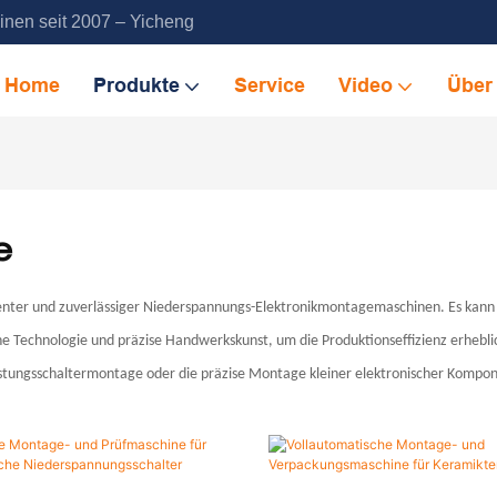
inen seit 2007 – Yicheng
Home
Produkte
Service
Video
Über
e
izienter und zuverlässiger Niederspannungs-Elektronikmontagemaschinen.
Es
kann 
he Technologie und präzise Handwerkskunst, um die Produktionseffizienz erheblic
eistungsschaltermontage oder die präzise Montage kleiner elektronischer Kompo