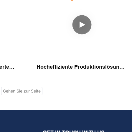
erte
Hocheffiziente Produktionslösung
tische
Weißer Pole MCB Automatische
Montagelinie