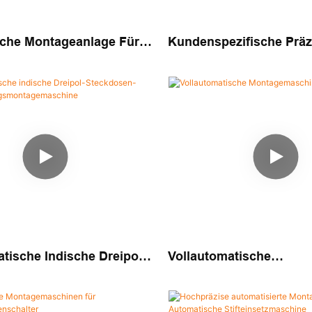
che Montageanlage Für
Kundenspezifische Präz
zifische Sockel,
Stifteinsetz-Montagema
atisches Einsetz- Und
stem
tische Indische Dreipol-
Vollautomatische
n-
Montagemaschine Für 
sierungsmontagemaschin