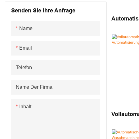
Schütze &
Zerstäuber-Montagemaschine
Montagemaschine für
Automatische
Senden Sie Ihre Anfrage
Sicherungsmontagemaschine
Montagemaschine für
Mikroventilatoren
Schraubensicherungsmaschine
Automatis
Kundenspe
medizinische Geräte
Name
Andere Montagemaschine
Vollautom
Crimp-Sy
Email
Telefon
Name Der Firma
Inhalt
Vollautoma
Steckdose
Automati