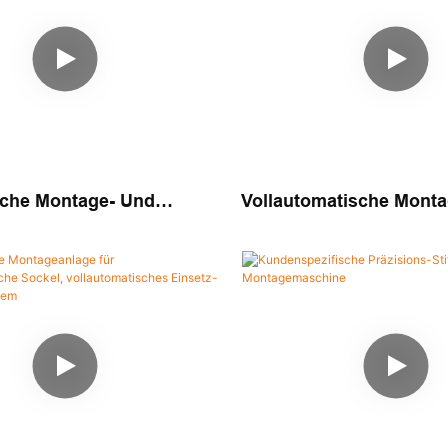
che Montage- Und
Vollautomatische Mont
ine Für
Verpackungsmaschine 
zifische
Keramikterminals
nnungsschalter