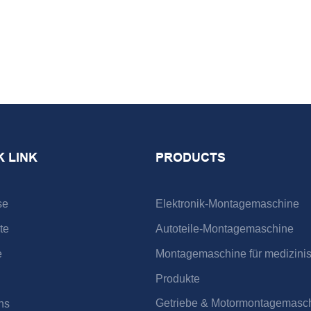
K LINK
PRODUCTS
se
Elektronik-Montagemaschine
te
Autoteile-Montagemaschine
e
Montagemaschine für medizini
Produkte
Getriebe & Motormontagemasc
ns