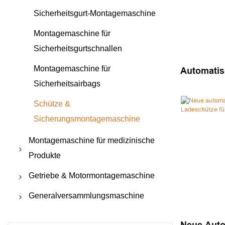
Mikroschalter-Montagemaschine
Sicherheitsgurt-Montagemaschine
Steckdosenmontagemaschine
Montagemaschine für
Sicherheitsgurtschnallen
MCB-Montagemaschine
Montagemaschine für
Automatis
Terminal-Montagemaschine
Sicherheitsairbags
Montagelin
Präzision
Schütze &
System
Sicherungsmontagemaschine
Montagemaschine für medizinische
Produkte
Montagemaschine für biologische
Getriebe & Motormontagemaschine
Indikatoren
Motormontagemaschine
Generalversammlungsmaschine
Kathetermontagemaschine
Getriebemontagemaschine
Automatische Nietmaschine