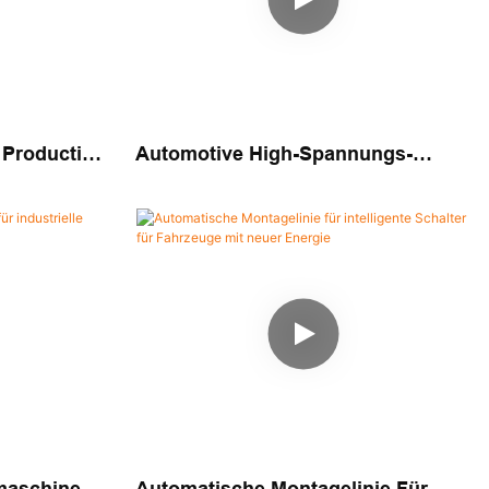
 Production
Automotive High-Spannungs-
GF-
Schütze Automatisierte
ng Für
Montagestufe