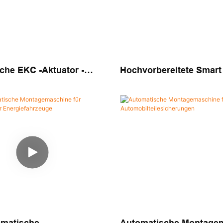
che EKC -Aktuator -
Hochvorbereitete Smart
ie Für Automobil -
System Automatische E
s -Smart Manufacturing
Aktuator-Montage-Leitu
Automobile