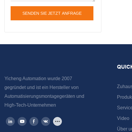
SENDEN SIE JETZT ANFRAGE
QUIC
Yicheng Automation wurde 2007
Zuhau
gegründet und ist ein Hersteller von
Automatisierungsmontagegeräten und
Produk
High-Tech-Unternehmen
Servic
Video
Über u