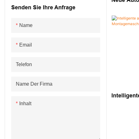
Neue Auto
Zerstäuber-Montagemaschine
Montagemaschine für
Automatische
Senden Sie Ihre Anfrage
Montagema
Montagemaschine für
Mikroventilatoren
Schraubensicherungsmaschine
Für Energ
medizinische Geräte
Name
Andere Montagemaschine
Email
Telefon
Name Der Firma
Intelligen
Stift-Mon
Inhalt
Autoteile