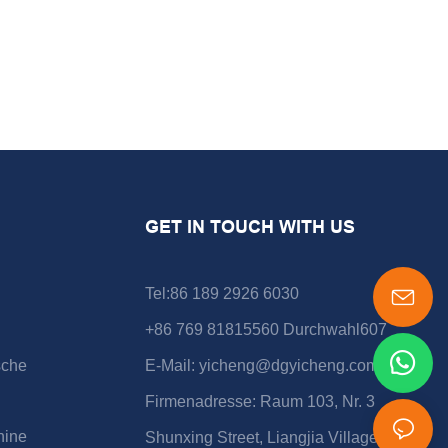
GET IN TOUCH WITH US
Tel:86 189 2926 6030
+86 769 81815560 Durchwahl607
sche
E-Mail:
yicheng@dgyicheng.com
Firmenadresse: Raum 103, Nr. 3
hine
Shunxing Street, Liangjia Village, Shijie