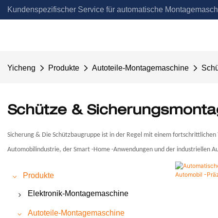
Kundenspezifischer Service für automatische Montagemasch
Automation
Yicheng
Produkte
Autoteile-Montagemaschine
Schü
Schütze & Sicherungsmont
Sicherung & Die Schützbaugruppe ist in der Regel mit einem fortschrittlichen
Automobilindustrie, der Smart -Home -Anwendungen und der industriellen Aut
Produkte
Elektronik-Montagemaschine
Schaltermontagemaschine
Autoteile-Montagemaschine