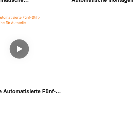
matische
Automatische Montage
schine Für Ladeschütze
Für Industrielle
iefahrzeuge
Automobilteilesicherun
te Automatisierte Fünf-
tagemaschine Für