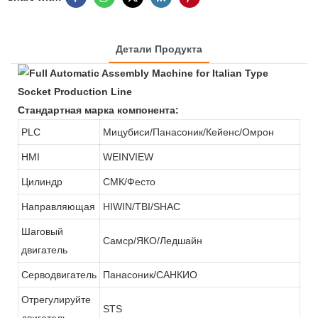
Детали Продукта
Стандартная марка компонента:
PLC
Мицубиси/Панасоник/Кейенс/Омрон
HMI
WEINVIEW
Цилиндр
СМК/Фесто
Направляющая
HIWIN/TBI/SHAC
Шаговый
Самср/ЯКО/Ледшайн
двигатель
Серводвигатель
Панасоник/САНКИО
Отрегулируйте
STS