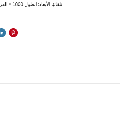
تلقائيًا الأبعاد: الطول 1800 × العرض 1500 × الارتفاع 1900 (مم)