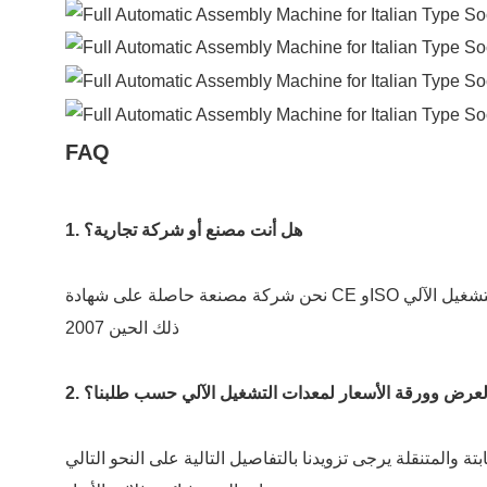
FAQ
1. هل أنت مصنع أو شركة تجارية؟
نحن شركة مصنعة حاصلة على شهادة CE وISO متخصصة في معدات التشغيل الآلي R&د والتصنيع في مجالات المفاتيح والمحركات ومراوح التبريد والطبية وغيرها من المجالات الصناعية منذ
ذلك الحين 2007
 العرض وورقة الأسعار لمعدات التشغيل الآلي حسب طلبنا؟