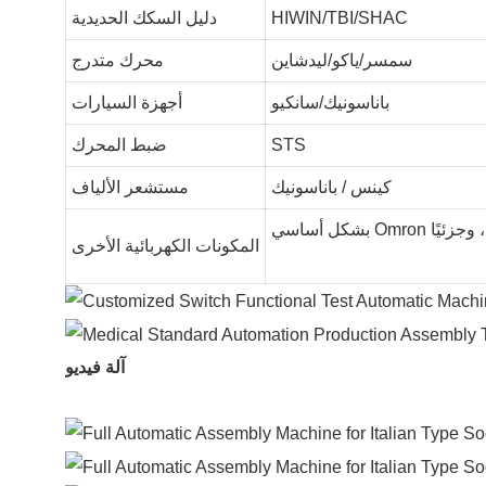
HIWIN/TBI/SHAC
دليل السكك الحديدية
سمسر/ياكو/ليدشاين
محرك متدرج
باناسونيك/سانكيو
أجهزة السيارات
STS
ضبط المحرك
كينس / باناسونيك
مستشعر الألياف
المكونات الكهربائية الأخرى
آلة فيديو