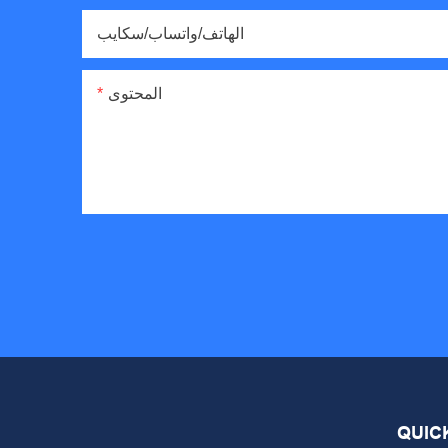
الهاتف/واتساب/سكايب
المحتوى
QUIC