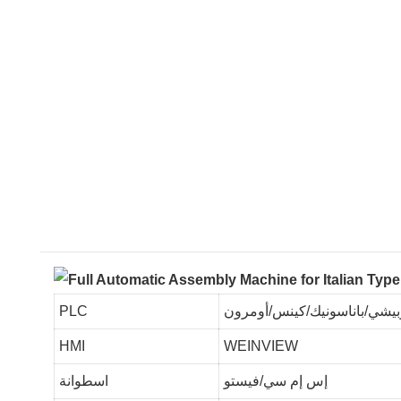
يشي/باناسونيك/كينس/أومرون
PLC
HMI
WEINVIEW
إس إم سي/فيستو
اسطوانة