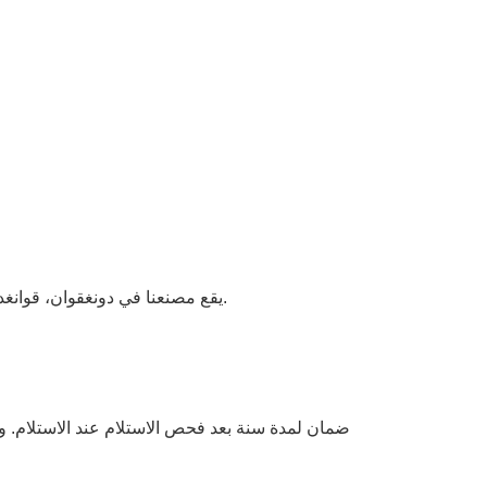
يقع مصنعنا في دونغقوان، قوانغدونغ، الصين نرحب ترحيبا حارا بزيارتك لمصنعنا. بمجرد أن يستقر جدولك الزمني، يمكننا الترتيب مع سائقنا ليقلك إذا كان ذلك ضروريًا.
ضمان لمدة سنة بعد فحص الاستلام عند الاستلام. و