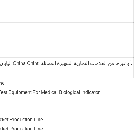
بشكل أساسي Omron اليابان، وجزئيًا China Chint، أو غيرها من العلامات التجارية الشهيرة المماثلة.