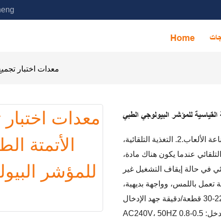
خدمة آلة التجميع الأوتوماتيكية ا
جات
Home
معدات اختبار تجميع 
ة القياسية للمؤشر البيولوجي الطبي
ميزة الجهاز:1. تم تصميم وتصنيع آلة التجميع هذه خصيصًا لصناعة الألعاب.2. التغذية التلقائية،
، بدء التشغيل التلقائي عندما يكون هناك مادة،
 يكون هناك نقص في المواد.4. إنذار تلقائي في حالة إيقاف التشغيل غير
ير طبيعية.5. باستخدام شاشة تعمل باللمس، وواجهة بديهية،
وتشغيل بسيط وآمن. المعلمات التقنية: السعة: 22-30 قطعة/دقيقة جهد الإدخال: AC200V-
AC240V، 50HZ ضغط الهواء المدخل: 0.5-0.8 MP وضع التغذية: التغذية عن طريق وحدة التغذية