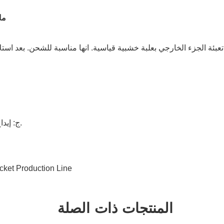
5.
ة الجزء الخارجي بعلبة خشبية قياسية. انها مناسبة للشحن. بعد استلام
ج: إيداع 50% عند العقد والرصيد مقابل الشيك والقبول قبل الشحن.
المنتجات ذات الصلة