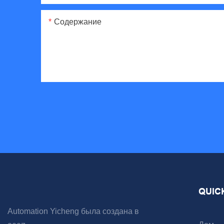
Содержание
QUIC
Automation Yicheng была создана в