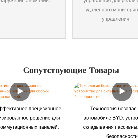
наружения аномалий.
управления для реали
удаленного мониторин
управления.
Сопутствующие Товары
ффективное прецизионное
Технология безопас
изированное решение для
автомобиле BYD: устро
коммутационных панелей.
складывания пассивны
безопасности