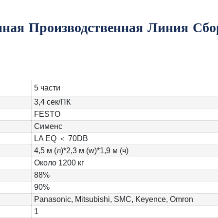
5 части
3,4 сек/ПК
FESTO
Сименс
LA EQ ＜ 70DB
4,5 м (л)*2,3 м (w)*1,9 м (ч)
Около 1200 кг
88%
90%
Panasonic, Mitsubishi, SMC, Keyence, Omron
1