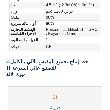
4.5m (L)*2.3m (W)*1.9m (H)
أبعاد
حوالي 1200 كجم
وزن
OEE
88%
90%
أول عائد تمريرة
Panasonic ، Mitsubishi ، SMC
العلامة التجارية
، Keyence ، Omron
الأجزاء القياسية
1
العوامل المطلوبة
CE
شهادة
ميزة الآلة
01
المرونة