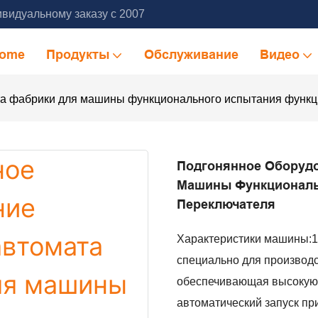
видуальному заказу с 2007
ome
Продукты
Обслуживание
Видео
та фабрики для машины функционального испытания функ
Подгонянное Оборудо
Машины Функциональ
Переключателя
Характеристики машины:1 
специально для производс
обеспечивающая высокую 
автоматический запуск пр