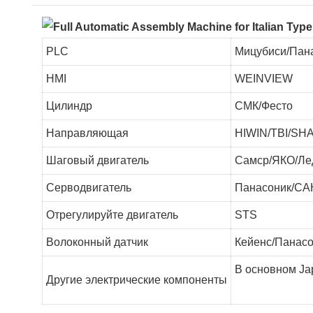
PLC
Мицубиси/Пан
HMI
WEINVIEW
Цилиндр
СМК/Фесто
Направляющая
HIWIN/TBI/SH
Шаговый двигатель
Самср/ЯКО/Л
Серводвигатель
Панасоник/С
Отрегулируйте двигатель
STS
Волоконный датчик
Кейенс/Панасо
В основном Ja
Другие электрические компоненты