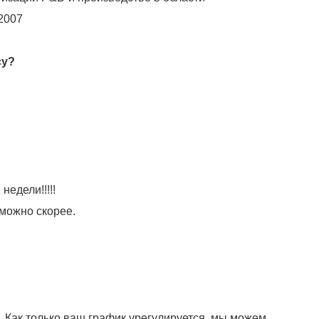
2007
су?
едели!!!!!
можно скорее.
 Как только ваш график урегулируется, мы можем