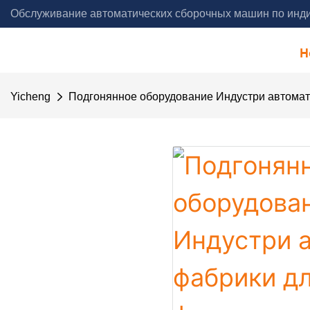
Обслуживание автоматических сборочных машин по инди
года - Yicheng Automation
H
Yicheng
Подгонянное оборудование Индустри автома