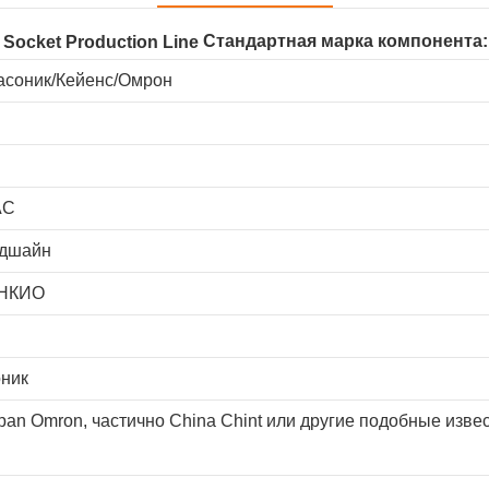
Стандартная марка компонента:
асоник/Кейенс/Омрон
AC
едшайн
АНКИО
ник
pan Omron, частично China Chint или другие подобные изве