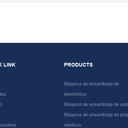
K LINK
PRODUCTS
Máquina de ensamblaje de
tos
electrónica
o
Máquina de ensamblaje de aut
Máquina de ensamblaje de pro
nosotros
médicos