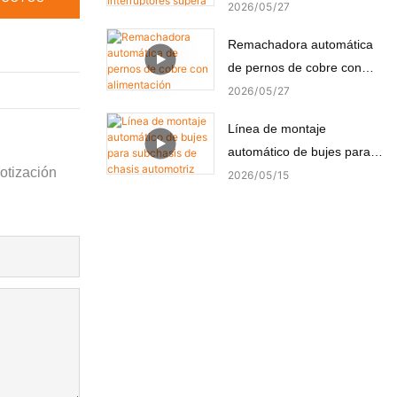
supera con éxito la prueba
2026
05
27
FAT del cliente turco
Remachadora automática
de pernos de cobre con
alimentación automática y
2026
05
27
remachado de precisión.
Línea de montaje
automático de bujes para
otización
subchasis de chasis
2026
05
15
automotriz