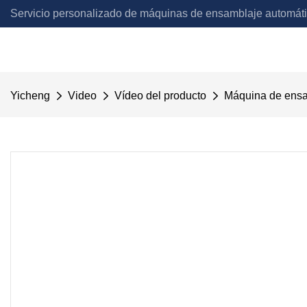
Servicio personalizado de máquinas de ensamblaje automát
Automation
Yicheng
Video
Vídeo del producto
Máquina de ensam