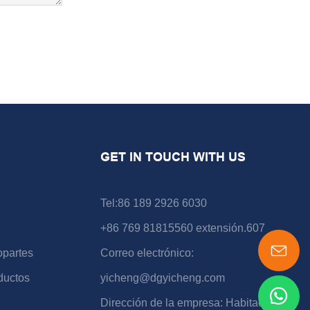
GET IN TOUCH WITH US
Tel:86 189 2926 6030
+86 769 81815560 extensión.607
opartes
Correo electrónico:
ductos
yicheng@dgyicheng.com
Dirección de la empresa: Habitación