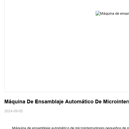
Máquina De Ensamblaje Automático De Microinter
2024-09-05
Máquina de ensamblaje automático de microinterruptores pequeños de p