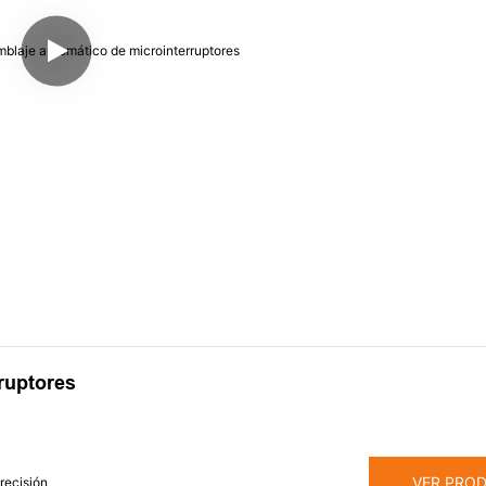
ruptores
VER PRO
recisión