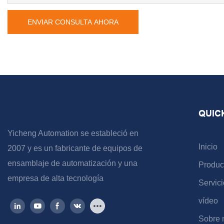
ENVIAR CONSULTA AHORA
QUIC
Yicheng Automation se estableció en
Inicio
2007 y es un fabricante de equipos de
ensamblaje de automatización y una
Produc
empresa de alta tecnología
Servici
vídeo
Sobre 