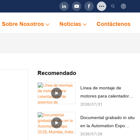
Sobre Nosotros
Noticias
Contáctenos
Recomendado
Línea de montaje de
motores para calentadores
de asientos de automóviles
2026
07
31
Documental grabado in situ
en la Automation Expo
2026, Mumbai, India.
2026
07
29