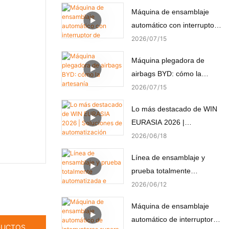
Máquina de ensamblaje
automático con interruptor
de alimentación, montaje y
2026
07
15
prueba automáticos
Máquina plegadora de
airbags BYD: cómo la
artesanía automatizada
2026
07
15
crea seguridad pasiva.
Lo más destacado de WIN
EURASIA 2026 |
Soluciones de
2026
06
18
automatización
Línea de ensamblaje y
personalizadas para
prueba totalmente
electrónica, automoción,
automatizada e integrada
2026
06
12
medicina y motores
para micromotores
Máquina de ensamblaje
(componentes no estándar)
automático de interruptores
DUCTOS