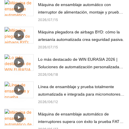
Máquina de ensamblaje automático con
interruptor de alimentación, montaje y prueba
automáticos
2026
07
15
Máquina plegadora de airbags BYD: cómo la
artesanía automatizada crea seguridad pasiva.
2026
07
15
Lo más destacado de WIN EURASIA 2026 |
Soluciones de automatización personalizadas
para electrónica, automoción, medicina y
2026
06
18
motores
Línea de ensamblaje y prueba totalmente
automatizada e integrada para micromotores
(componentes no estándar)
2026
06
12
Máquina de ensamblaje automático de
interruptores supera con éxito la prueba FAT
del cliente turco