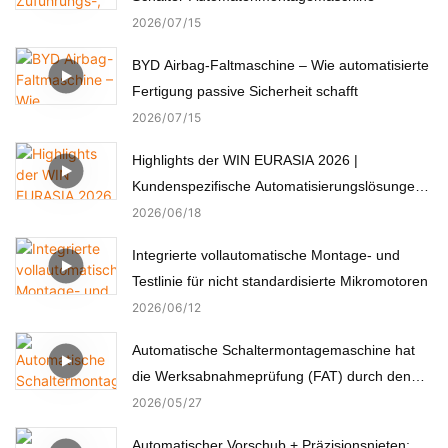
2026
07
15
BYD Airbag-Faltmaschine – Wie automatisierte
Fertigung passive Sicherheit schafft
2026
07
15
Highlights der WIN EURASIA 2026 |
Kundenspezifische Automatisierungslösungen
für Elektronik, Automobil, Medizin und Motoren
2026
06
18
Integrierte vollautomatische Montage- und
Testlinie für nicht standardisierte Mikromotoren
2026
06
12
Automatische Schaltermontagemaschine hat
die Werksabnahmeprüfung (FAT) durch den
türkischen Kunden erfolgreich bestanden.
2026
05
27
Automatischer Vorschub + Präzisionsnieten: