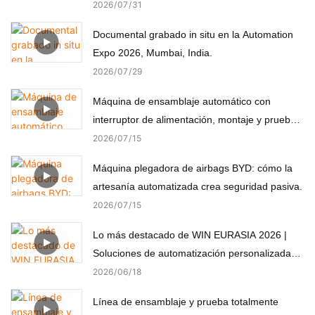
2026
07
31
Documental grabado in situ en la Automation
Expo 2026, Mumbai, India.
2026
07
29
Máquina de ensamblaje automático con
interruptor de alimentación, montaje y prueba
automáticos
2026
07
15
Máquina plegadora de airbags BYD: cómo la
artesanía automatizada crea seguridad pasiva.
2026
07
15
Lo más destacado de WIN EURASIA 2026 |
Soluciones de automatización personalizadas
para electrónica, automoción, medicina y
2026
06
18
motores
Línea de ensamblaje y prueba totalmente