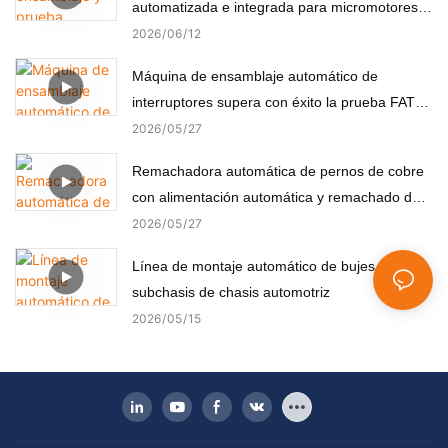
automatizada e integrada para micromotores
(componentes no estándar)
2026
06
12
Máquina de ensamblaje automático de
interruptores supera con éxito la prueba FAT
del cliente turco
2026
05
27
Remachadora automática de pernos de cobre
con alimentación automática y remachado de
precisión.
2026
05
27
Línea de montaje automático de bujes para
subchasis de chasis automotriz
2026
05
15