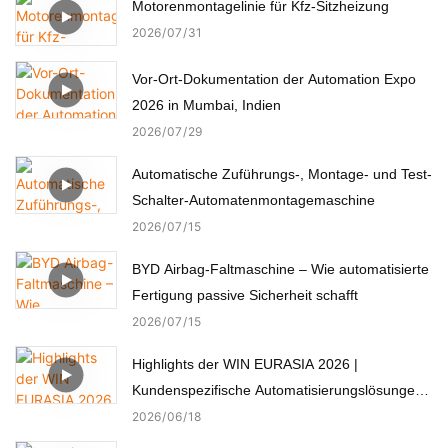
Motorenmontagelinie für Kfz-Sitzheizung
2026
07
31
Vor-Ort-Dokumentation der Automation Expo
2026 in Mumbai, Indien
2026
07
29
Automatische Zuführungs-, Montage- und Test-
Schalter-Automatenmontagemaschine
2026
07
15
BYD Airbag-Faltmaschine – Wie automatisierte
Fertigung passive Sicherheit schafft
2026
07
15
Highlights der WIN EURASIA 2026 |
Kundenspezifische Automatisierungslösungen
für Elektronik, Automobil, Medizin und Motoren
2026
06
18