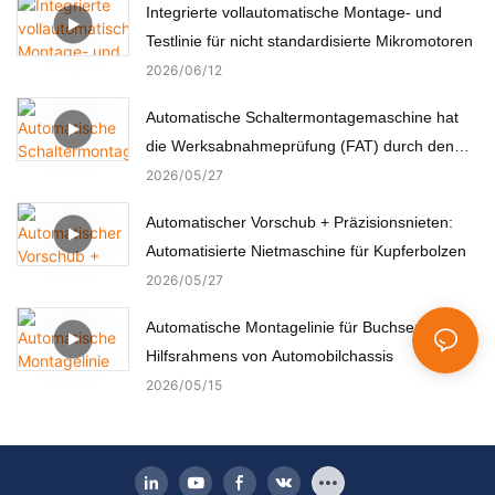
Integrierte vollautomatische Montage- und
Testlinie für nicht standardisierte Mikromotoren
2026
06
12
Automatische Schaltermontagemaschine hat
die Werksabnahmeprüfung (FAT) durch den
türkischen Kunden erfolgreich bestanden.
2026
05
27
Automatischer Vorschub + Präzisionsnieten:
Automatisierte Nietmaschine für Kupferbolzen
2026
05
27
Automatische Montagelinie für Buchsen des
Hilfsrahmens von Automobilchassis
2026
05
15