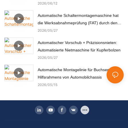
2026
06
12
Automatische Schaltermontagemaschine hat
die Werksabnahmeprüfung (FAT) durch den
türkischen Kunden erfolgreich bestanden.
2026
05
27
Automatischer Vorschub + Präzisionsnieten:
Automatisierte Nietmaschine für Kupferbolzen
2026
05
27
Automatische Montagelinie für Buchsen des
Hilfsrahmens von Automobilchassis
2026
05
15