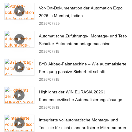
Vor-Ort-Dokumentation der Automation Expo
2026 in Mumbai, Indien
2026
07
29
Automatische Zuführungs-, Montage- und Test-
Schalter-Automatenmontagemaschine
2026
07
15
BYD Airbag-Faltmaschine – Wie automatisierte
Fertigung passive Sicherheit schafft
2026
07
15
Highlights der WIN EURASIA 2026 |
Kundenspezifische Automatisierungslösungen
für Elektronik, Automobil, Medizin und Motoren
2026
06
18
Integrierte vollautomatische Montage- und
Testlinie für nicht standardisierte Mikromotoren