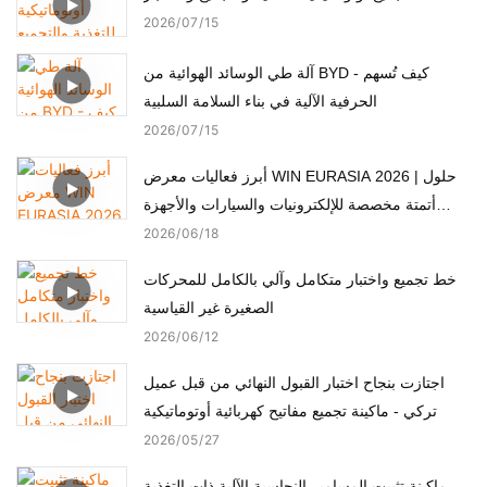
2026
07
15
آلة طي الوسائد الهوائية من BYD - كيف تُسهم
الحرفية الآلية في بناء السلامة السلبية
2026
07
15
أبرز فعاليات معرض WIN EURASIA 2026 | حلول
أتمتة مخصصة للإلكترونيات والسيارات والأجهزة
الطبية والمحركات
2026
06
18
خط تجميع واختبار متكامل وآلي بالكامل للمحركات
الصغيرة غير القياسية
2026
06
12
اجتازت بنجاح اختبار القبول النهائي من قبل عميل
تركي - ماكينة تجميع مفاتيح كهربائية أوتوماتيكية
2026
05
27
ماكينة تثبيت المسامير النحاسية الآلية ذات التغذية