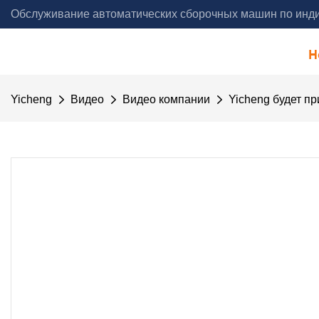
Обслуживание автоматических сборочных машин по инди
года - Yicheng Automation
H
Yicheng
Видео
Видео компании
Yicheng будет п