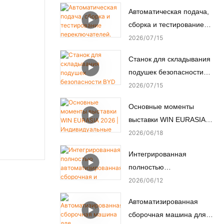
2026 в Мумбаи, Индия.
Автоматическая подача,
сборка и тестирование
переключателей.
2026
07
15
Автоматизированная
Станок для складывания
сборочная машина.
подушек безопасности
BYD — как
2026
07
15
автоматизированное
Основные моменты
производство
выставки WIN EURASIA
обеспечивает пассивную
2026 | Индивидуальные
2026
06
18
безопасность.
решения по
Интегрированная
автоматизации для
полностью
электроники,
автоматизированная
2026
06
12
автомобильной,
сборочная и
медицинской и моторной
Автоматизированная
испытательная линия для
промышленности
сборочная машина для
нестандартных