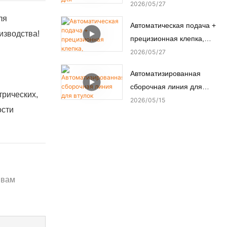
переключателей успешно
2026
05
27
микромоторов.
прошла заводские
ля
Автоматическая подача +
приемочные испытания
изводства!
прецизионная клепка,
(FAT) у турецкого
автоматизированный
2026
05
27
заказчика.
станок для заклепки
Автоматизированная
медных шпилек.
сборочная линия для
трических,
втулок подрамника
2026
05
15
ости
автомобильного шасси
 вам