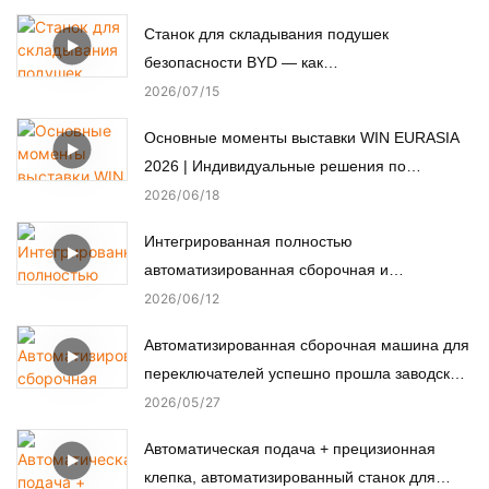
Станок для складывания подушек
безопасности BYD — как
автоматизированное производство
2026
07
15
обеспечивает пассивную безопасность.
Основные моменты выставки WIN EURASIA
2026 | Индивидуальные решения по
автоматизации для электроники,
2026
06
18
автомобильной, медицинской и моторной
Интегрированная полностью
промышленности
автоматизированная сборочная и
испытательная линия для нестандартных
2026
06
12
микромоторов.
Автоматизированная сборочная машина для
переключателей успешно прошла заводские
приемочные испытания (FAT) у турецкого
2026
05
27
заказчика.
Автоматическая подача + прецизионная
клепка, автоматизированный станок для