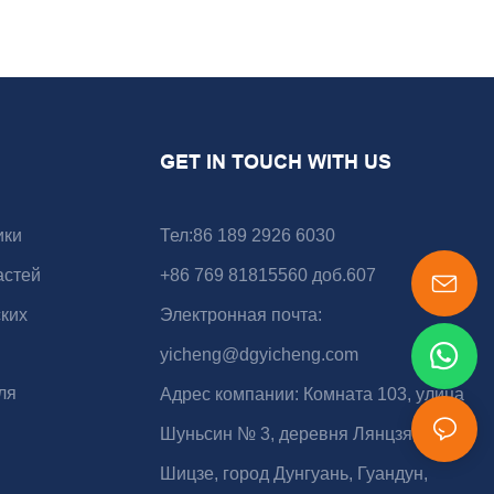
GET IN TOUCH WITH US
ики
Тел:86 189 2926 6030
астей
+86 769 81815560 доб.607
ких
Электронная почта:
yicheng@dgyicheng.com
ля
Адрес компании: Комната 103, улица
Шуньсин № 3, деревня Лянцзя, город
Шицзе, город Дунгуань, Гуандун,