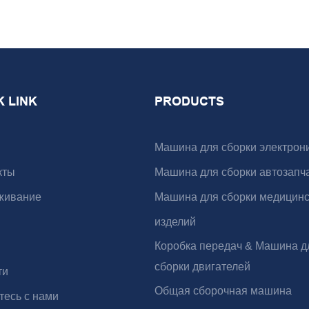
K LINK
PRODUCTS
Машина для сборки электрон
кты
Машина для сборки автозапч
живание
Машина для сборки медицинс
изделий
Коробка передач & Машина д
сборки двигателей
ти
Общая сборочная машина
тесь с нами