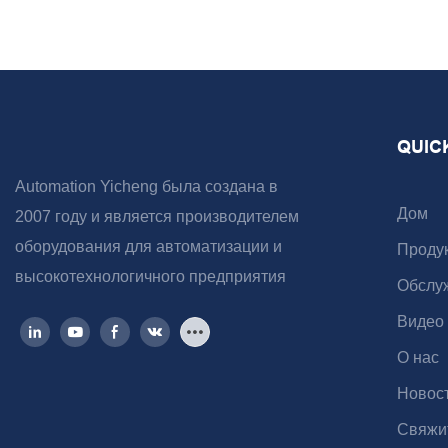
QUIC
Automation Yicheng была создана в
Дом
2007 году и является производителем
оборудования для автоматизации и
Проду
высокотехнологичного предприятия
Обслу
Видео
О нас
Новос
Свяжи