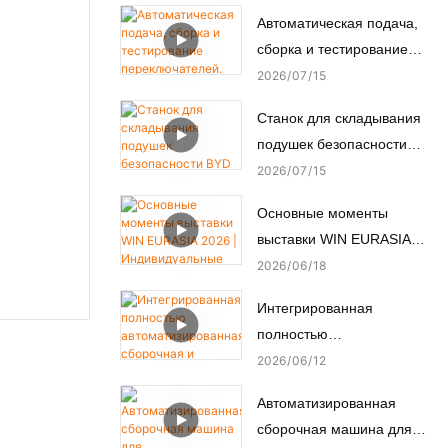
2026 в Мумбаи, Индия.
Автоматическая подача,
сборка и тестирование
переключателей.
2026
07
15
Автоматизированная
Станок для складывания
сборочная машина.
подушек безопасности
BYD — как
2026
07
15
автоматизированное
Основные моменты
производство
выставки WIN EURASIA
обеспечивает пассивную
2026 | Индивидуальные
2026
06
18
безопасность.
решения по
Интегрированная
автоматизации для
полностью
электроники,
автоматизированная
2026
06
12
автомобильной,
сборочная и
медицинской и моторной
Автоматизированная
испытательная линия для
промышленности
сборочная машина для
нестандартных