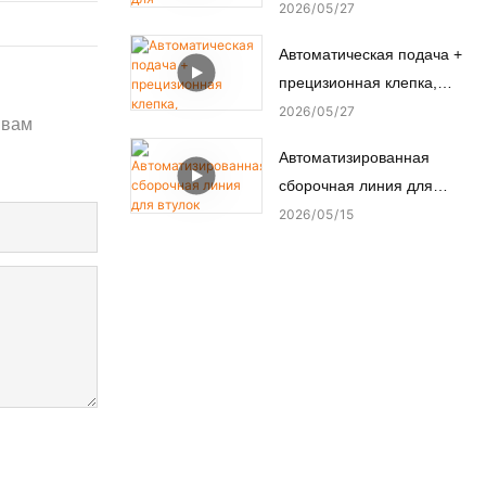
переключателей успешно
2026
05
27
микромоторов.
прошла заводские
Автоматическая подача +
приемочные испытания
прецизионная клепка,
(FAT) у турецкого
автоматизированный
2026
05
27
заказчика.
 вам
станок для заклепки
Автоматизированная
медных шпилек.
сборочная линия для
втулок подрамника
2026
05
15
автомобильного шасси