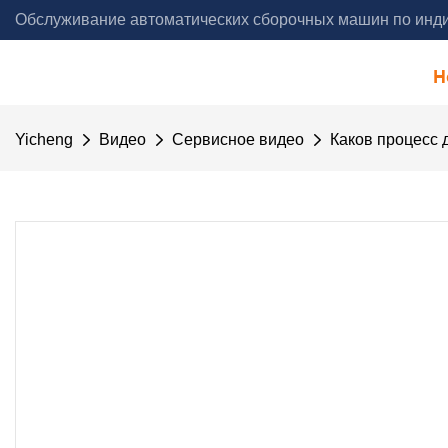
Обслуживание автоматических сборочных машин по инди
года - Yicheng Automation
H
Yicheng
Видео
Сервисное видео
Каков процесс 