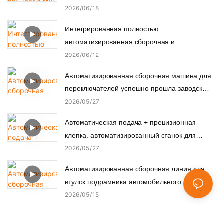
автоматизации для электроники,
2026
06
18
автомобильной, медицинской и моторной
Интегрированная полностью
промышленности
автоматизированная сборочная и
испытательная линия для нестандартных
2026
06
12
микромоторов.
Автоматизированная сборочная машина для
переключателей успешно прошла заводские
приемочные испытания (FAT) у турецкого
2026
05
27
заказчика.
Автоматическая подача + прецизионная
клепка, автоматизированный станок для
заклепки медных шпилек.
2026
05
27
Автоматизированная сборочная линия для
втулок подрамника автомобильного шасси
2026
05
15