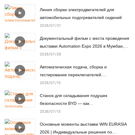
Линия сборки электродвигателей для
автомобильных подогревателей сидений
2026
07
31
Документальный фильм с места проведения
выставки Automation Expo 2026 в Мумбаи,
Индия.
2026
07
29
Автоматическая подача, сборка и
тестирование переключателей.
Автоматизированная сборочная машина.
2026
07
15
Станок для складывания подушек
безопасности BYD — как
автоматизированное производство
2026
07
15
обеспечивает пассивную безопасность.
Основные моменты выставки WIN EURASIA
2026 | Индивидуальные решения по