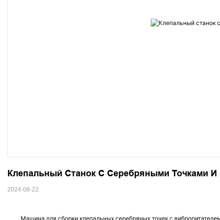
Клепальный Станок С Серебряными Точками И
2024-08-22
Машина для сборки клепальных серебряных точек с вибропитателе