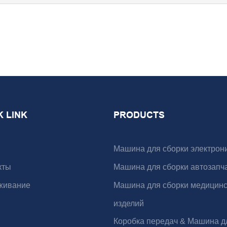
K LINK
PRODUCTS
Машина для сборки электрон
кты
Машина для сборки автозапч
живание
Машина для сборки медицинс
изделий
Коробка передач & Машина д