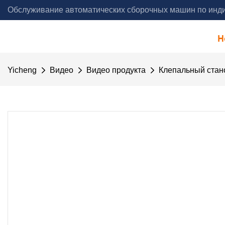
Обслуживание автоматических сборочных машин по инди
года - Yicheng Automation
H
Yicheng
Видео
Видео продукта
Клепальный стан