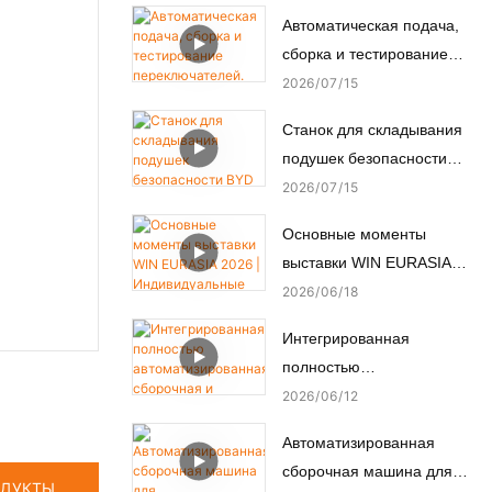
2026 в Мумбаи, Индия.
Автоматическая подача,
сборка и тестирование
переключателей.
2026
07
15
Автоматизированная
Станок для складывания
сборочная машина.
подушек безопасности
BYD — как
2026
07
15
автоматизированное
Основные моменты
производство
выставки WIN EURASIA
обеспечивает пассивную
2026 | Индивидуальные
2026
06
18
безопасность.
решения по
Интегрированная
автоматизации для
полностью
электроники,
автоматизированная
2026
06
12
автомобильной,
сборочная и
медицинской и моторной
Автоматизированная
испытательная линия для
промышленности
сборочная машина для
нестандартных
ОДУКТЫ