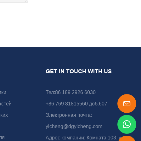
GET IN TOUCH WITH US
ики
Тел:86 189 2926 6030
астей
+86 769 81815560 доб.607
ких
Электронная почта:
yicheng@dgyicheng.com
ля
Адрес компании: Комната 103, улица