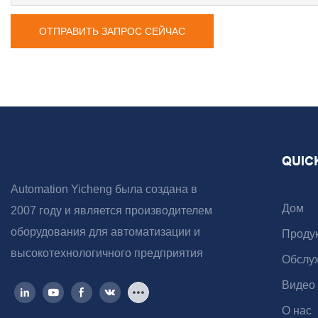
ОТПРАВИТЬ ЗАПРОС СЕЙЧАС
QUIC
Automation Yicheng была создана в
Дом
2007 году и является производителем
оборудования для автоматизации и
Проду
высокотехнологичного предприятия
Обслу
Видео
О нас