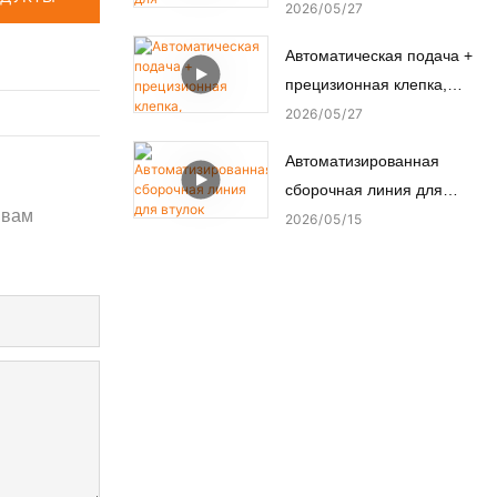
переключателей успешно
2026
05
27
микромоторов.
прошла заводские
Автоматическая подача +
приемочные испытания
прецизионная клепка,
(FAT) у турецкого
автоматизированный
2026
05
27
заказчика.
станок для заклепки
Автоматизированная
медных шпилек.
сборочная линия для
 вам
втулок подрамника
2026
05
15
автомобильного шасси