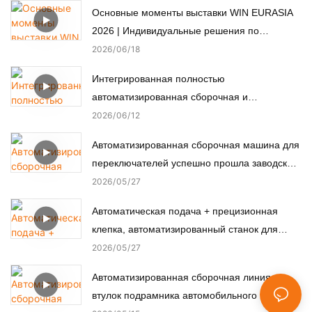
обеспечивает пассивную безопасность.
Основные моменты выставки WIN EURASIA
2026 | Индивидуальные решения по
автоматизации для электроники,
2026
06
18
автомобильной, медицинской и моторной
Интегрированная полностью
промышленности
автоматизированная сборочная и
испытательная линия для нестандартных
2026
06
12
микромоторов.
Автоматизированная сборочная машина для
переключателей успешно прошла заводские
приемочные испытания (FAT) у турецкого
2026
05
27
заказчика.
Автоматическая подача + прецизионная
клепка, автоматизированный станок для
заклепки медных шпилек.
2026
05
27
Автоматизированная сборочная линия для
втулок подрамника автомобильного шасси