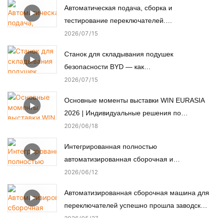
Автоматическая подача, сборка и
тестирование переключателей.
Автоматизированная сборочная машина.
2026
07
15
Станок для складывания подушек
безопасности BYD — как
автоматизированное производство
2026
07
15
обеспечивает пассивную безопасность.
Основные моменты выставки WIN EURASIA
2026 | Индивидуальные решения по
автоматизации для электроники,
2026
06
18
автомобильной, медицинской и моторной
Интегрированная полностью
промышленности
автоматизированная сборочная и
испытательная линия для нестандартных
2026
06
12
микромоторов.
Автоматизированная сборочная машина для
переключателей успешно прошла заводские
приемочные испытания (FAT) у турецкого