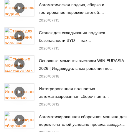
Автоматическая подача, сборка и
тестирование переключателей.
Автоматизированная сборочная машина.
2026
07
15
Станок для складывания подушек
безопасности BYD — как
автоматизированное производство
2026
07
15
обеспечивает пассивную безопасность.
Основные моменты выставки WIN EURASIA
2026 | Индивидуальные решения по
автоматизации для электроники,
2026
06
18
автомобильной, медицинской и моторной
Интегрированная полностью
промышленности
автоматизированная сборочная и
испытательная линия для нестандартных
2026
06
12
микромоторов.
Автоматизированная сборочная машина для
переключателей успешно прошла заводские
приемочные испытания (FAT) у турецкого