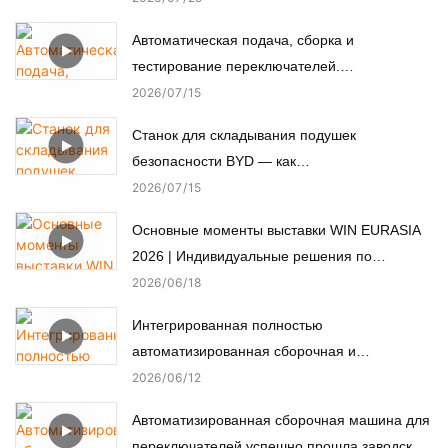
Автоматическая подача, сборка и
тестирование переключателей.
Автоматизированная сборочная машина.
2026
07
15
Станок для складывания подушек
безопасности BYD — как
автоматизированное производство
2026
07
15
обеспечивает пассивную безопасность.
Основные моменты выставки WIN EURASIA
2026 | Индивидуальные решения по
автоматизации для электроники,
2026
06
18
автомобильной, медицинской и моторной
Интегрированная полностью
промышленности
автоматизированная сборочная и
испытательная линия для нестандартных
2026
06
12
микромоторов.
Автоматизированная сборочная машина для
переключателей успешно прошла заводские