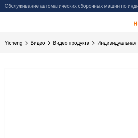
Обслуживание автоматических сборочных машин по инди
года - Yicheng Automation
H
Yicheng
Видео
Видео продукта
Индивидуальная 