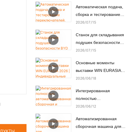
2026 в Мумбаи, Индия.
Автоматическая подача,
сборка и тестирование
переключателей.
2026
07
15
Автоматизированная
Станок для складывания
сборочная машина.
подушек безопасности
BYD — как
2026
07
15
автоматизированное
Основные моменты
производство
выставки WIN EURASIA
обеспечивает пассивную
2026 | Индивидуальные
2026
06
18
безопасность.
решения по
Интегрированная
автоматизации для
полностью
электроники,
я
автоматизированная
2026
06
12
автомобильной,
сборочная и
медицинской и моторной
Автоматизированная
испытательная линия для
промышленности
сборочная машина для
нестандартных
ОДУКТЫ