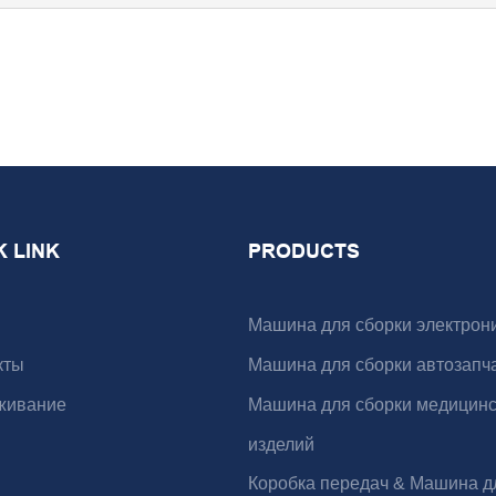
K LINK
PRODUCTS
Машина для сборки электрон
кты
Машина для сборки автозапч
живание
Машина для сборки медицинс
изделий
Коробка передач & Машина д