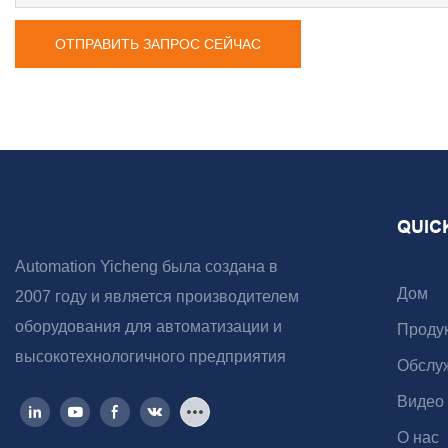
ОТПРАВИТЬ ЗАПРОС СЕЙЧАС
QUIC
Automation Yicheng была создана в
Дом
2007 году и является производителем
оборудования для автоматизации и
Проду
высокотехнологичного предприятия
Обслу
Видео
О нас