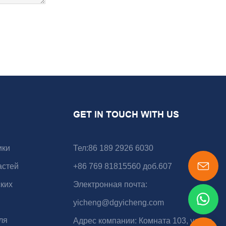
GET IN TOUCH WITH US
ики
Тел:86 189 2926 6030
астей
+86 769 81815560 доб.607
ких
Электронная почта:
yicheng@dgyicheng.com
ля
Адрес компании: Комната 103, улица