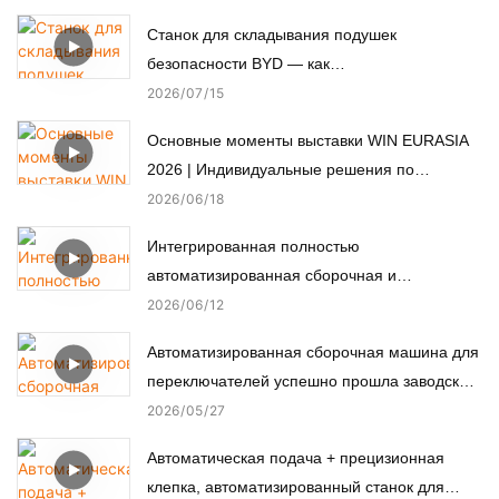
Станок для складывания подушек
безопасности BYD — как
автоматизированное производство
2026
07
15
обеспечивает пассивную безопасность.
Основные моменты выставки WIN EURASIA
2026 | Индивидуальные решения по
автоматизации для электроники,
2026
06
18
автомобильной, медицинской и моторной
Интегрированная полностью
промышленности
автоматизированная сборочная и
испытательная линия для нестандартных
2026
06
12
микромоторов.
Автоматизированная сборочная машина для
переключателей успешно прошла заводские
приемочные испытания (FAT) у турецкого
2026
05
27
заказчика.
Автоматическая подача + прецизионная
клепка, автоматизированный станок для