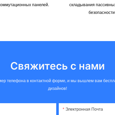
коммутационных панелей.
складывания пассивны
безопасности
Свяжитесь с нами
омер телефона в контактной форме, и мы вышлем вам бес
дизайнов!
Электронная Почта