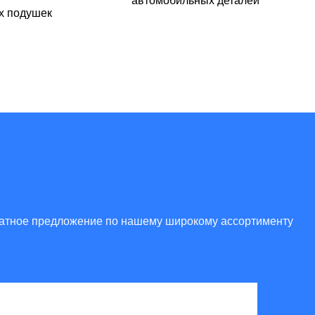
автомобильных деталей
х подушек
платное предложение по нашему широкому ассортименту