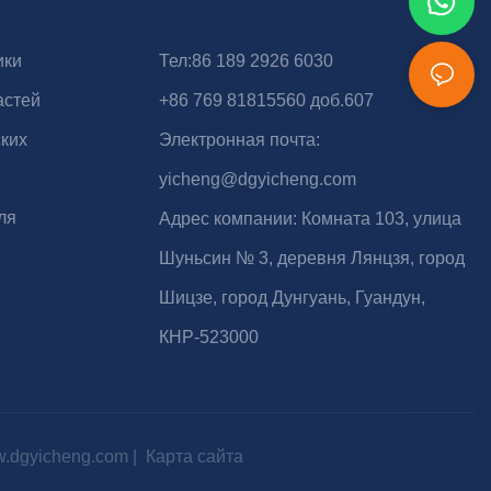
ики
Тел:86 189 2926 6030
астей
+86 769 81815560 доб.607
ких
Электронная почта:
yicheng@dgyicheng.com
ля
Адрес компании: Комната 103, улица
Шуньсин № 3, деревня Лянцзя, город
Шицзе, город Дунгуань, Гуандун,
КНР-523000
.dgyicheng.com
|
Карта сайта