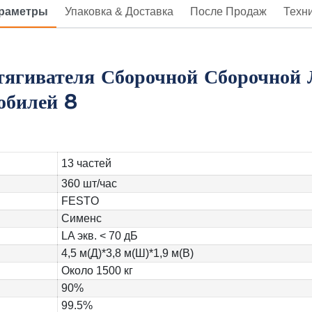
араметры
Упаковка & Доставка
После Продаж
Техн
13 частей
360 шт/час
FESTO
Сименс
LA экв. < 70 дБ
4,5 м(Д)*3,8 м(Ш)*1,9 м(В)
Около 1500 кг
90%
99.5%