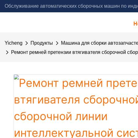
Обслуживание автоматических сборочных машин по инди
года - Yicheng Automation
H
Yicheng
Продукты
Машина для сборки автозапчаст
Ремонт ремней претензии втягивателя сборочной сбо