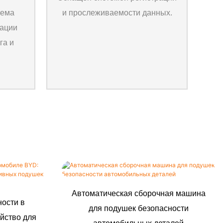
тема
и прослеживаемости данных.
зации
га и
Автоматическая сборочная машина
ности в
для подушек безопасности
йство для