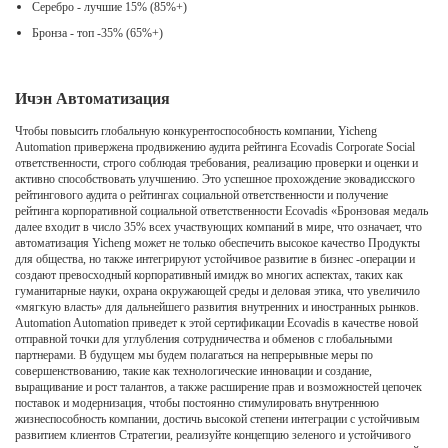
Серебро - лучшие 15% (85%+)
Бронза - топ -35% (65%+)
Ичэн Автоматизация
Чтобы повысить глобальную конкурентоспособность компании, Yicheng
Automation привержена продвижению аудита рейтинга Ecovadis Corporate Social
ответственности, строго соблюдая требования, реализацию проверки и оценки и
активно способствовать улучшению. Это успешное прохождение эковадисского
рейтингового аудита о рейтингах социальной ответственности и получение
рейтинга корпоративной социальной ответственности Ecovadis «Бронзовая медаль
далее входит в число 35% всех участвующих компаний в мире, что означает, что
автоматизация Yicheng может не только обеспечить высокое качество Продукты
для общества, но также интегрируют устойчивое развитие в бизнес -операции и
создают превосходный корпоративный имидж во многих аспектах, таких как
гуманитарные науки, охрана окружающей среды и деловая этика, что увеличило
«мягкую власть» для дальнейшего развития внутренних и иностранных рынков.
Automation Automation приведет к этой сертификации Ecovadis в качестве новой
отправной точки для углубления сотрудничества и обменов с глобальными
партнерами. В будущем мы будем полагаться на непрерывные меры по
совершенствованию, такие как технологические инновации и создание,
выращивание и рост талантов, а также расширение прав и возможностей цепочек
поставок и модернизация, чтобы постоянно стимулировать внутреннюю
жизнеспособность компании, достичь высокой степени интеграции с устойчивым
развитием клиентов Стратегии, реализуйте концепцию зеленого и устойчивого