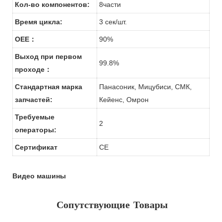
Кол-во компонентов:
8части
Время цикла:
3 сек/шт.
OEE：
90%
Выход при первом
99.8%
проходе：
Стандартная марка
Панасоник, Мицубиси, СМК,
запчастей:
Кейенс, Омрон
Требуемые
2
операторы:
Сертификат
CE
Видео машины
Сопутствующие Товары