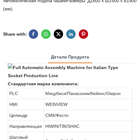
Автоматическая подача чашейРазмеры: Д1800 x Ш1500 x В1900
(мм)
Share with:
Детали Продукта
Стандартная марка компонента:
PLC
Мицубиси/Панасоник/Кейенс/Омрон
HMI
WEINVIEW
Цилиндр
СМК/Фесто
Направляющая
HIWIN/TBI/SHAC
Шаговый