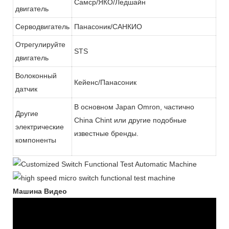
Самср/ЯКО/Ледшайн
двигатель
Серводвигатель
Панасоник/САНКИО
Отрегулируйте
STS
двигатель
Волоконный
Кейенс/Панасоник
датчик
В основном Japan Omron, частично
Другие
China Chint или другие подобные
электрические
известные бренды.
компоненты
Машина Видео