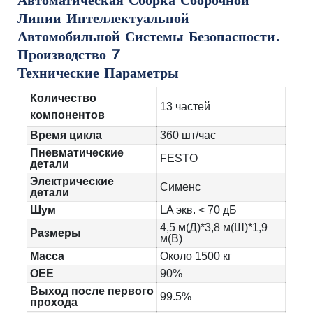
Технические Параметры
Количество
13 частей
компонентов
Время цикла
360 шт/час
Пневматические
FESTO
детали
Электрические
Сименс
детали
Шум
LA экв. < 70 дБ
4,5 м(Д)*3,8 м(Ш)*1,9
Размеры
м(В)
Масса
Около 1500 кг
OEE
90%
Выход после первого
99.5%
прохода