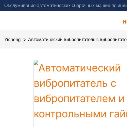
Обслуживание автоматических сборочных машин по инди
года - Yicheng Automation
H
Yicheng
Автоматический вибропитатель с вибропитат