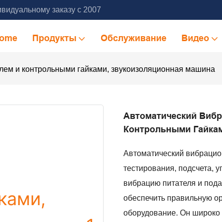
видуальному заказу с 2007
ome
Продукты
Обслуживание
Видео
елем и контрольными гайками, звукоизоляционная машина
Автоматический Вибр
Контрольными Гайка
Автоматический вибрацио
тестирования, подсчета, у
вибрацию питателя и пода
обеспечить правильную о
оборудование. Он широко 