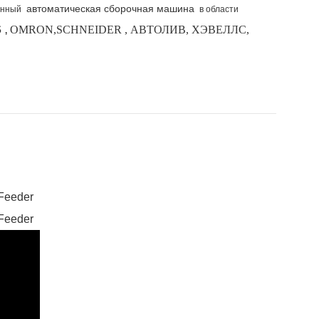
автоматическая сборочная машина
нянный
в области
S
OMRON,SCHNEIDER , АВТОЛИВ, ХЭВЕЛЛС,
,