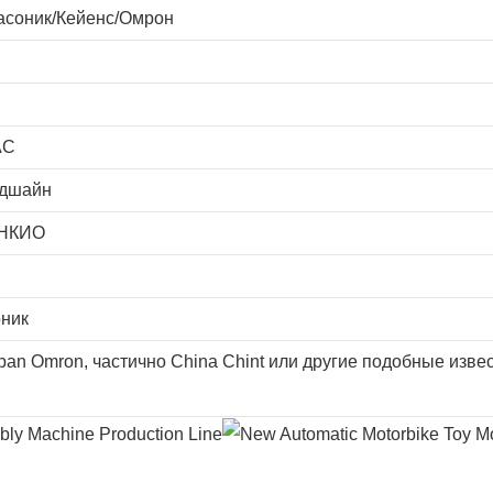
асоник/Кейенс/Омрон
AC
едшайн
АНКИО
ник
pan Omron, частично China Chint или другие подобные изве