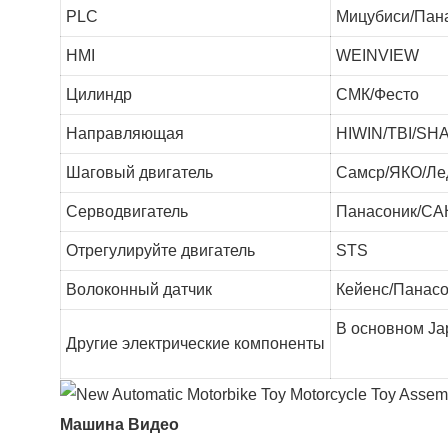
PLC
Мицубиси/Пан
HMI
WEINVIEW
Цилиндр
СМК/Фесто
Направляющая
HIWIN/TBI/SH
Шаговый двигатель
Самср/ЯКО/Л
Серводвигатель
Панасоник/С
Отрегулируйте двигатель
STS
Волоконный датчик
Кейенс/Панасо
В основном Ja
Другие электрические компоненты
Машина Видео