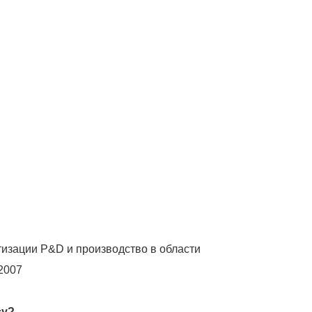
изации Р&D и производство в области
2007
су?