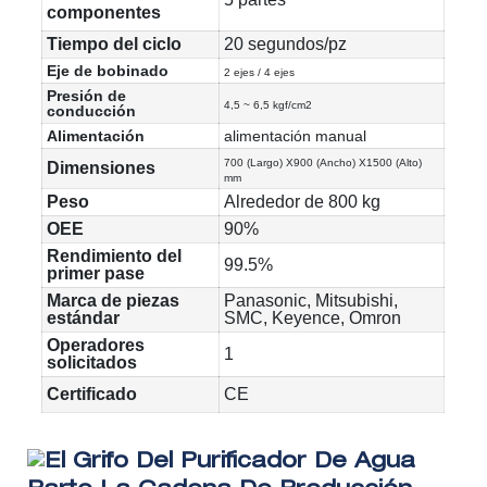
componentes
Tiempo del ciclo
20 segundos/pz
Eje de bobinado
2 ejes / 4 ejes
Presión de
4,5 ~ 6,5 kgf/cm2
conducción
Alimentación
alimentación manual
700 (Largo) X900 (Ancho) X1500 (Alto)
Dimensiones
mm
Peso
Alrededor de 800 kg
OEE
90%
Rendimiento del
99.5%
primer pase
Marca de piezas
Panasonic, Mitsubishi,
estándar
SMC, Keyence, Omron
Operadores
1
solicitados
Certificado
CE