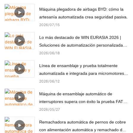
Máquina plegadora de airbags BYD: cómo la
artesanía automatizada crea seguridad pasiva.
2026
07
15
Lo más destacado de WIN EURASIA 2026 |
Soluciones de automatización personalizadas
para electrónica, automoción, medicina y
2026
06
18
motores
Línea de ensamblaje y prueba totalmente
automatizada e integrada para micromotores
(componentes no estándar)
2026
06
12
Máquina de ensamblaje automático de
interruptores supera con éxito la prueba FAT
del cliente turco
2026
05
27
Remachadora automática de pernos de cobre
con alimentación automática y remachado de