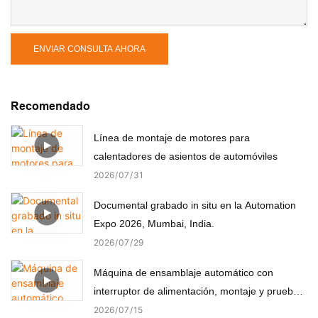
ENVIAR CONSULTA AHORA
Recomendado
Línea de montaje de motores para
calentadores de asientos de automóviles
2026
07
31
Documental grabado in situ en la Automation
Expo 2026, Mumbai, India.
2026
07
29
Máquina de ensamblaje automático con
interruptor de alimentación, montaje y prueba
automáticos
2026
07
15