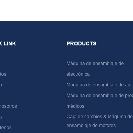
K LINK
PRODUCTS
Máquina de ensamblaje de
tos
electrónica
o
Máquina de ensamblaje de aut
Máquina de ensamblaje de pro
nosotros
médicos
Caja de cambios & Máquina de
s
ensamblaje de motores
tenos