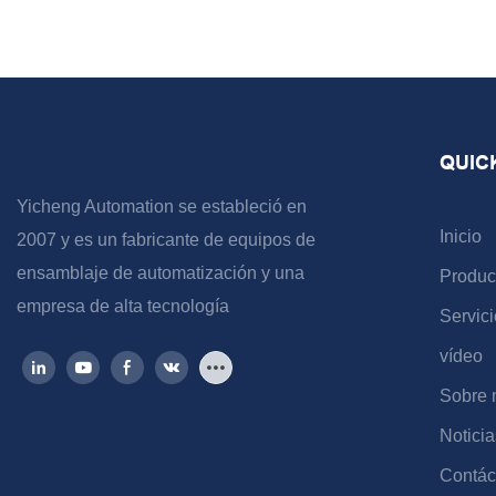
QUIC
Yicheng Automation se estableció en
Inicio
2007 y es un fabricante de equipos de
ensamblaje de automatización y una
Produc
empresa de alta tecnología
Servici
vídeo
Sobre 
Noticia
Contác