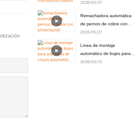
supera con éxito la prueba
2026
05
27
FAT del cliente turco
Remachadora automática
de pernos de cobre con
alimentación automática y
2026
05
27
otización
remachado de precisión.
Línea de montaje
automático de bujes para
subchasis de chasis
2026
05
15
automotriz