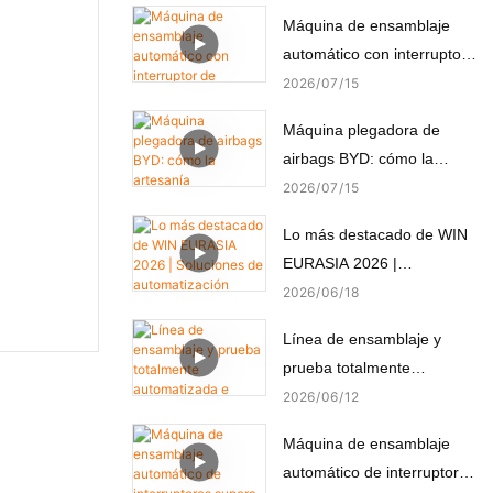
Máquina de ensamblaje
automático con interruptor
de alimentación, montaje y
2026
07
15
prueba automáticos
Máquina plegadora de
airbags BYD: cómo la
artesanía automatizada
2026
07
15
crea seguridad pasiva.
Lo más destacado de WIN
EURASIA 2026 |
Soluciones de
2026
06
18
automatización
Línea de ensamblaje y
personalizadas para
prueba totalmente
electrónica, automoción,
automatizada e integrada
2026
06
12
medicina y motores
para micromotores
Máquina de ensamblaje
(componentes no estándar)
automático de interruptores