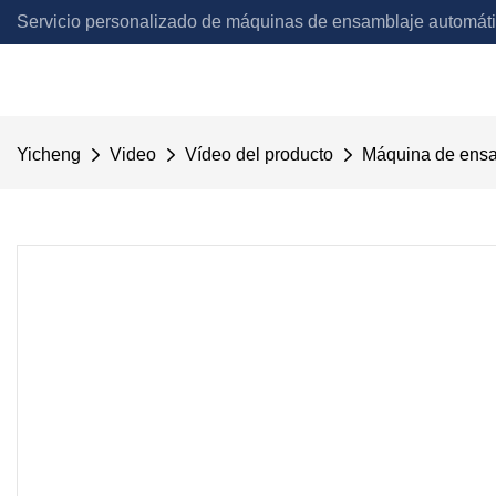
Servicio personalizado de máquinas de ensamblaje automát
Automation
Yicheng
Video
Vídeo del producto
Máquina de ensam