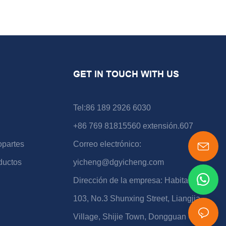
GET IN TOUCH WITH US
Tel:86 189 2926 6030
+86 769 81815560 extensión.607
opartes
Correo electrónico:
ductos
yicheng@dgyicheng.com
Dirección de la empresa: Habitación
103, No.3 Shunxing Street, Liangjia
Village, Shijie Town, Dongguan City,