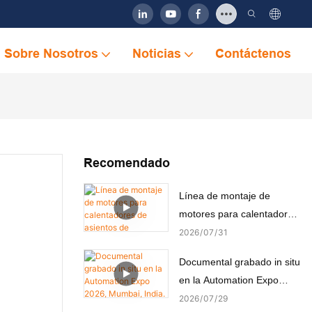
Sobre Nosotros
Noticias
Contáctenos
Recomendado
Línea de montaje de
motores para calentadores
de asientos de automóviles
2026
07
31
Documental grabado in situ
en la Automation Expo
2026, Mumbai, India.
2026
07
29