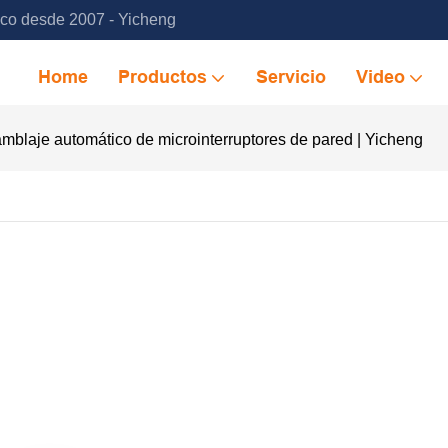
ico desde 2007 - Yicheng
Home
Productos
Servicio
Video
blaje automático de microinterruptores de pared | Yicheng