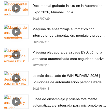
Documental grabado in situ en la Automation
Expo 2026, Mumbai, India.
2026
07
29
Máquina de ensamblaje automático con
interruptor de alimentación, montaje y prueba
automáticos
2026
07
15
Máquina plegadora de airbags BYD: cómo la
artesanía automatizada crea seguridad pasiva.
2026
07
15
Lo más destacado de WIN EURASIA 2026 |
Soluciones de automatización personalizadas
para electrónica, automoción, medicina y
2026
06
18
motores
Línea de ensamblaje y prueba totalmente
automatizada e integrada para micromotores