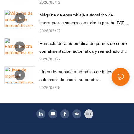
(componentes no estándar)
2026
06
12
Máquina de ensamblaje automático de
interruptores supera con éxito la prueba FAT
del cliente turco
2026
05
27
Remachadora automática de pernos de cobre
con alimentación automática y remachado de
precisión.
2026
05
27
Línea de montaje automático de bujes para
subchasis de chasis automotriz
2026
05
15