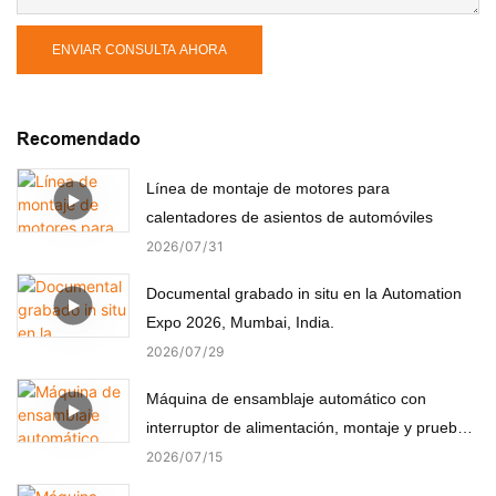
ENVIAR CONSULTA AHORA
Recomendado
Línea de montaje de motores para
calentadores de asientos de automóviles
2026
07
31
Documental grabado in situ en la Automation
Expo 2026, Mumbai, India.
2026
07
29
Máquina de ensamblaje automático con
interruptor de alimentación, montaje y prueba
automáticos
2026
07
15