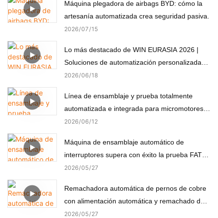
Máquina plegadora de airbags BYD: cómo la
artesanía automatizada crea seguridad pasiva.
2026
07
15
Lo más destacado de WIN EURASIA 2026 |
Soluciones de automatización personalizadas
para electrónica, automoción, medicina y
2026
06
18
motores
Línea de ensamblaje y prueba totalmente
automatizada e integrada para micromotores
(componentes no estándar)
2026
06
12
Máquina de ensamblaje automático de
interruptores supera con éxito la prueba FAT
del cliente turco
2026
05
27
Remachadora automática de pernos de cobre
con alimentación automática y remachado de
precisión.
2026
05
27