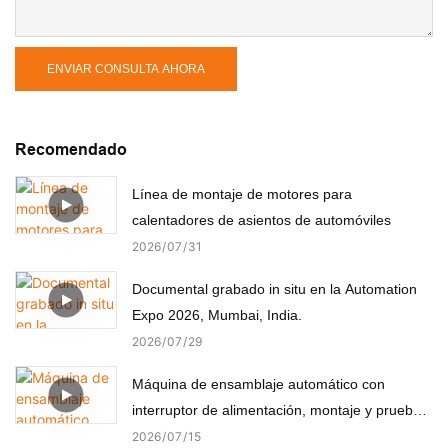
ENVIAR CONSULTA AHORA
Recomendado
Línea de montaje de motores para
calentadores de asientos de automóviles
2026
07
31
Documental grabado in situ en la Automation
Expo 2026, Mumbai, India.
2026
07
29
Máquina de ensamblaje automático con
interruptor de alimentación, montaje y prueba
automáticos
2026
07
15