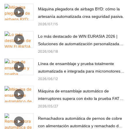
Máquina plegadora de airbags BYD: cómo la
artesanía automatizada crea seguridad pasiva.
2026
07
15
Lo más destacado de WIN EURASIA 2026 |
Soluciones de automatización personalizadas
para electrónica, automoción, medicina y
2026
06
18
motores
Línea de ensamblaje y prueba totalmente
automatizada e integrada para micromotores
(componentes no estándar)
2026
06
12
Máquina de ensamblaje automático de
interruptores supera con éxito la prueba FAT
del cliente turco
2026
05
27
Remachadora automática de pernos de cobre
con alimentación automática y remachado de