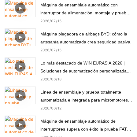
Máquina de ensamblaje automático con
interruptor de alimentación, montaje y prueba
automáticos
2026
07
15
Máquina plegadora de airbags BYD: cómo la
artesanía automatizada crea seguridad pasiva.
2026
07
15
Lo más destacado de WIN EURASIA 2026 |
Soluciones de automatización personalizadas
para electrónica, automoción, medicina y
2026
06
18
motores
Línea de ensamblaje y prueba totalmente
automatizada e integrada para micromotores
(componentes no estándar)
2026
06
12
Máquina de ensamblaje automático de
interruptores supera con éxito la prueba FAT
del cliente turco