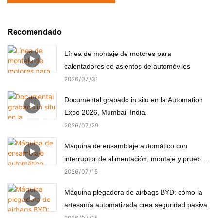
Recomendado
Línea de montaje de motores para
calentadores de asientos de automóviles
2026
07
31
Documental grabado in situ en la Automation
Expo 2026, Mumbai, India.
2026
07
29
Máquina de ensamblaje automático con
interruptor de alimentación, montaje y prueba
automáticos
2026
07
15
Máquina plegadora de airbags BYD: cómo la
artesanía automatizada crea seguridad pasiva.
2026
07
15