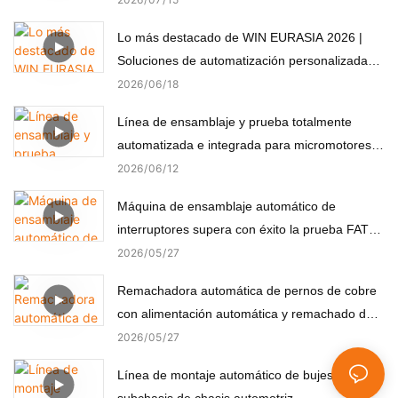
Lo más destacado de WIN EURASIA 2026 |
Soluciones de automatización personalizadas
para electrónica, automoción, medicina y
2026
06
18
motores
Línea de ensamblaje y prueba totalmente
automatizada e integrada para micromotores
(componentes no estándar)
2026
06
12
Máquina de ensamblaje automático de
interruptores supera con éxito la prueba FAT
del cliente turco
2026
05
27
Remachadora automática de pernos de cobre
con alimentación automática y remachado de
precisión.
2026
05
27
Línea de montaje automático de bujes para
subchasis de chasis automotriz