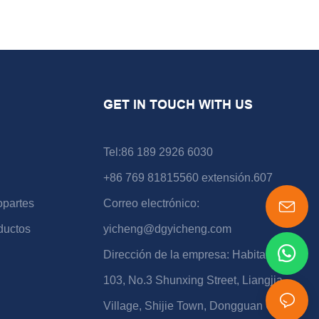
GET IN TOUCH WITH US
Tel:86 189 2926 6030
+86 769 81815560 extensión.607
opartes
Correo electrónico:
ductos
yicheng@dgyicheng.com
Dirección de la empresa: Habitación
103, No.3 Shunxing Street, Liangjia
Village, Shijie Town, Dongguan City,