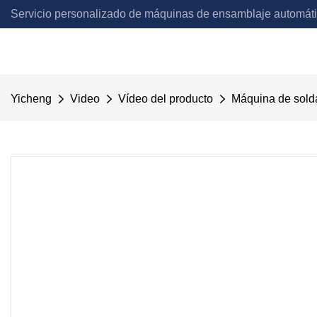
Servicio personalizado de máquinas de ensamblaje automát
Automation
Yicheng
Video
Vídeo del producto
Máquina de solda