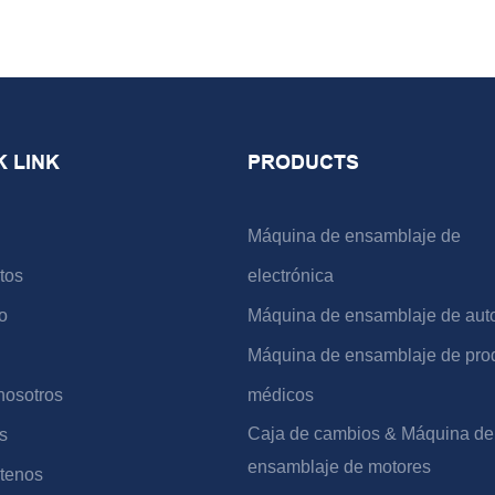
K LINK
PRODUCTS
Máquina de ensamblaje de
tos
electrónica
o
Máquina de ensamblaje de aut
Máquina de ensamblaje de pro
nosotros
médicos
Caja de cambios & Máquina de
s
ensamblaje de motores
tenos