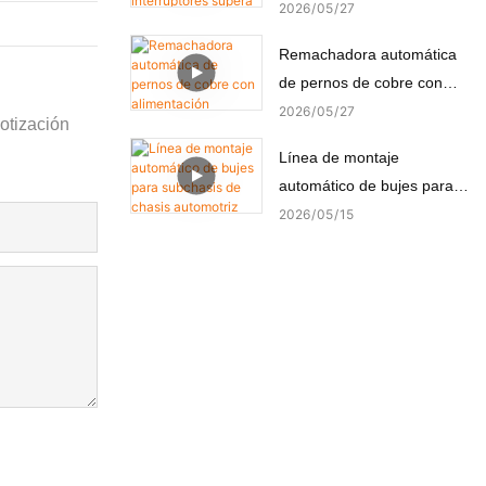
supera con éxito la prueba
2026
05
27
FAT del cliente turco
Remachadora automática
de pernos de cobre con
alimentación automática y
2026
05
27
otización
remachado de precisión.
Línea de montaje
automático de bujes para
subchasis de chasis
2026
05
15
automotriz