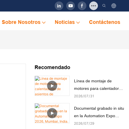
Sobre Nosotros
Noticias
Contáctenos
Recomendado
Línea de montaje de
motores para calentadores
de asientos de automóviles
2026
07
31
Documental grabado in situ
en la Automation Expo
2026, Mumbai, India.
2026
07
29