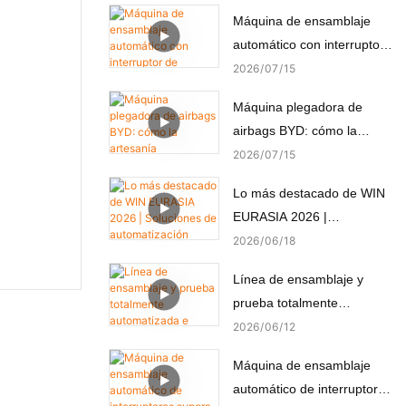
Máquina de ensamblaje
automático con interruptor
de alimentación, montaje y
2026
07
15
prueba automáticos
Máquina plegadora de
airbags BYD: cómo la
artesanía automatizada
2026
07
15
crea seguridad pasiva.
Lo más destacado de WIN
EURASIA 2026 |
Soluciones de
2026
06
18
automatización
Línea de ensamblaje y
personalizadas para
prueba totalmente
electrónica, automoción,
automatizada e integrada
2026
06
12
medicina y motores
para micromotores
Máquina de ensamblaje
(componentes no estándar)
automático de interruptores