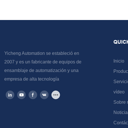
QUIC
Yicheng Automation se estableció en
Inicio
2007 y es un fabricante de equipos de
ensamblaje de automatización y una
Produc
empresa de alta tecnología
Servici
vídeo
Sobre 
Noticia
Contác