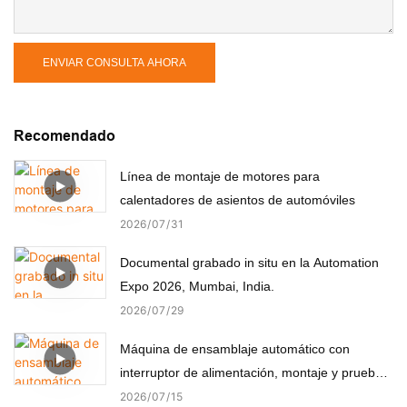
ENVIAR CONSULTA AHORA
Recomendado
Línea de montaje de motores para
calentadores de asientos de automóviles
2026
07
31
Documental grabado in situ en la Automation
Expo 2026, Mumbai, India.
2026
07
29
Máquina de ensamblaje automático con
interruptor de alimentación, montaje y prueba
automáticos
2026
07
15