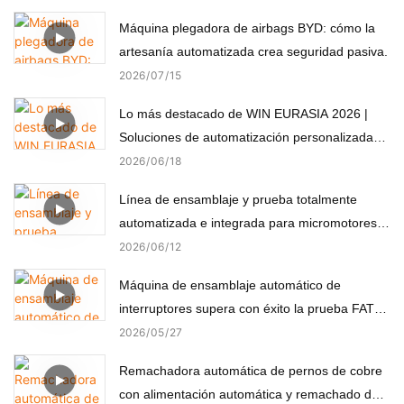
Máquina plegadora de airbags BYD: cómo la
artesanía automatizada crea seguridad pasiva.
2026
07
15
Lo más destacado de WIN EURASIA 2026 |
Soluciones de automatización personalizadas
para electrónica, automoción, medicina y
2026
06
18
motores
Línea de ensamblaje y prueba totalmente
automatizada e integrada para micromotores
(componentes no estándar)
2026
06
12
Máquina de ensamblaje automático de
interruptores supera con éxito la prueba FAT
del cliente turco
2026
05
27
Remachadora automática de pernos de cobre
con alimentación automática y remachado de