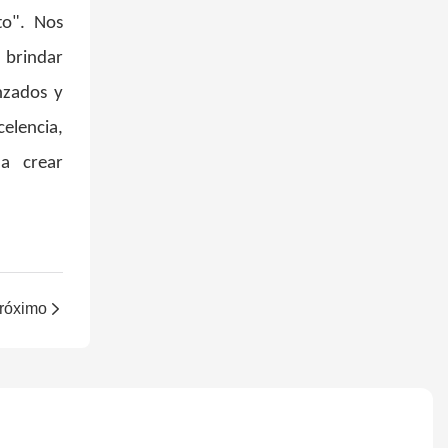
to". Nos
 brindar
nzados y
elencia,
 a crear
róximo