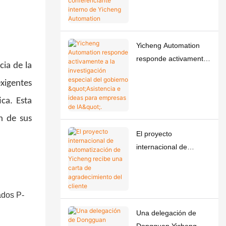
conferenciante interno
de Yicheng Automation
Yicheng Automation
responde activamente
cia de la
a la investigación
xigentes
especial del gobierno
"Asistencia e ideas
ca. Esta
para empresas de IA".
n de sus
El proyecto
internacional de
automatización de
Yicheng recibe una
carta de
agradecimiento del
cliente
Una delegación de
Dongguan Yicheng