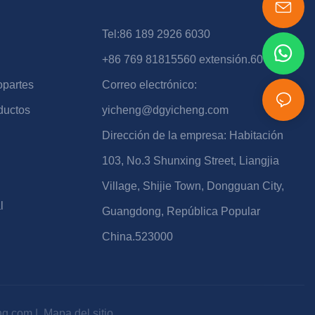
Tel:86 189 2926 6030
+86 769 81815560 extensión.607
opartes
Correo electrónico:
ductos
yicheng@dgyicheng.com
Dirección de la empresa: Habitación
103, No.3 Shunxing Street, Liangjia
Village, Shijie Town, Dongguan City,
l
Guangdong, República Popular
China.523000
ng.com
|
Mapa del sitio