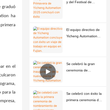
y del Festival de
e graduó
Primavera de Yicheng
Automation 2025
ation ha
concluyó con éxito
 primera
El equipo directivo de
Yicheng Automation
concluye con éxito un
viaje de trabajo en
equipo en Fujian.
Se celebró la gran
ar en el
ceremonia de
culcaron
inauguración de la
nueva planta de
programa,
Yicheng Automation
 para la
Se celebró con éxito la
primera ceremonia de
empresa,
nombramiento de