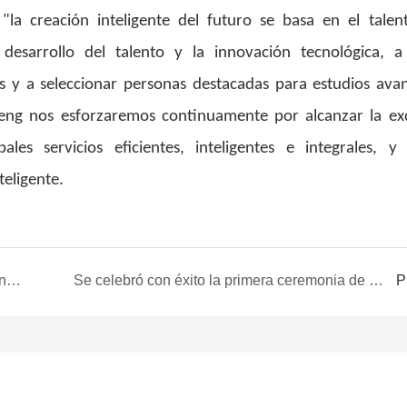
a creación inteligente del futuro se basa en el talen
esarrollo del talento y la innovación tecnológica, a
 y a seleccionar personas destacadas para estudios ava
heng nos esforzaremos continuamente por alcanzar la exc
les servicios eficientes, inteligentes e integrales, y
teligente.
Yicheng Automation responde activamente a la investigación especial del gobierno &quot;Asistencia e ideas para empresas de IA&quot;.
Se celebró con éxito la primera ceremonia de nombramiento de conferenciante interno de Yicheng Automation
P