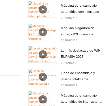
Máquina de ensamblaje
automático con interruptor
de alimentación, montaje y
2026
07
15
prueba automáticos
Máquina plegadora de
airbags BYD: cómo la
artesanía automatizada
2026
07
15
crea seguridad pasiva.
Lo más destacado de WIN
EURASIA 2026 |
Soluciones de
2026
06
18
automatización
Línea de ensamblaje y
personalizadas para
prueba totalmente
electrónica, automoción,
automatizada e integrada
2026
06
12
medicina y motores
para micromotores
Máquina de ensamblaje
(componentes no estándar)
automático de interruptores