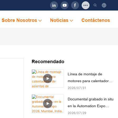
Sobre Nosotros
Noticias
Contáctenos
Recomendado
Línea de montaje de
motores para calentadores
de asientos de automóviles
2026
07
31
Documental grabado in situ
en la Automation Expo
2026, Mumbai, India.
2026
07
29