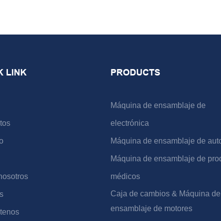
K LINK
PRODUCTS
Máquina de ensamblaje de
tos
electrónica
o
Máquina de ensamblaje de aut
Máquina de ensamblaje de pro
nosotros
médicos
Caja de cambios & Máquina de
s
ensamblaje de motores
tenos