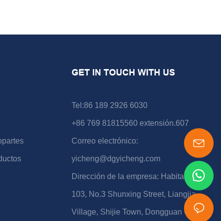
GET IN TOUCH WITH US
Tel:86 189 2926 6030
+86 769 81815560 extensión.607
opartes
Correo electrónico:
ductos
yicheng@dgyicheng.com
Dirección de la empresa: Habitación
103, No.3 Shunxing Street, Liangjia
Village, Shijie Town, Dongguan City,