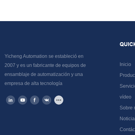
QUIC
Yicheng Automation se estableció en
Inicio
2007 y es un fabricante de equipos de
ensamblaje de automatización y una
Produc
empresa de alta tecnología
Servici
vídeo
Sobre 
Noticia
Contác