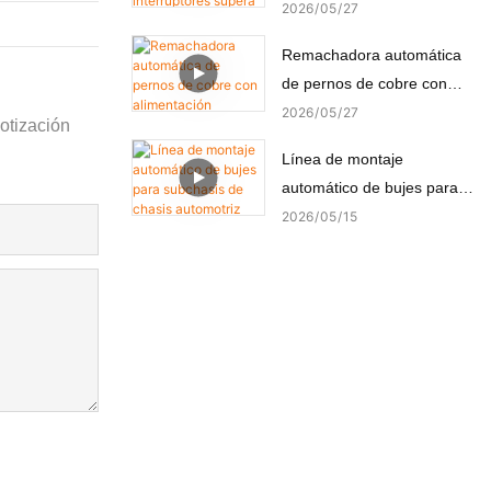
supera con éxito la prueba
2026
05
27
FAT del cliente turco
Remachadora automática
de pernos de cobre con
alimentación automática y
2026
05
27
otización
remachado de precisión.
Línea de montaje
automático de bujes para
subchasis de chasis
2026
05
15
automotriz